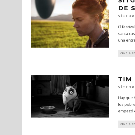
SIT
DE 
VÍCTOR
El festiv
santa ca
una entr
CINE & S
TIM
VÍCTOR
Hay que 
los pobr
empezó el
CINE & S