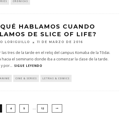
ERIES
CRÓNICAS
 QUÉ HABLAMOS CUANDO
LAMOS DE SLICE OF LIFE?
O LORIGUILLO
11 DE MARZO DE 2016
r las tres de la tarde en el reloj del campus Komaba de la Tōdai.
hacia el seminario donde iba a comenzar la clase de la tarde.
 y por
...
SIGUE LEYENDO
 ANIME
CINE & SERIES
LETRAS & COMICS
…
4
5
12