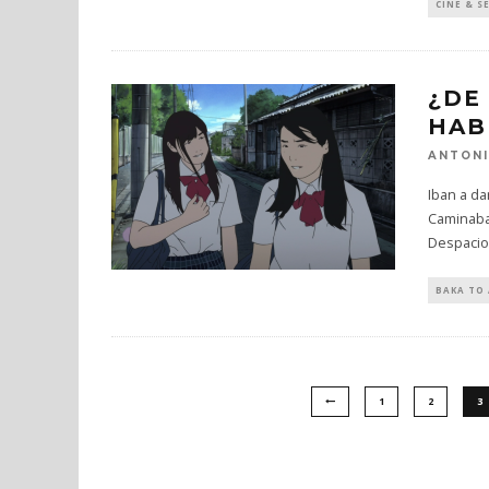
CINE & S
¿DE
HAB
ANTONI
Iban a da
Caminaba 
Despacio
BAKA TO
1
2
3