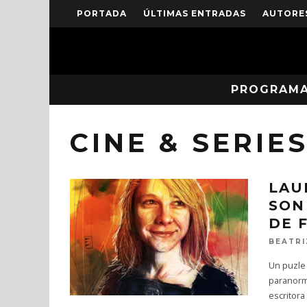
PORTADA
ÚLTIMAS ENTRADAS
AUTORE
PROGRAM
CINE & SERIE
LAU
SON
DE 
BEATRI
Un puzle 
paranorma
escritora 
[PLAYLIST] 