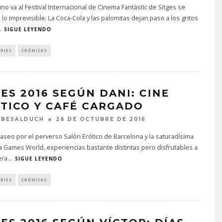
o va al Festival Internacional de Cinema Fantàstic de Sitges se
lo imprevisible. La Coca-Cola y las palomitas dejan paso a los gritos
.
SIGUE LEYENDO
ERIES
CRÓNICAS
GES 2016 SEGÚN DANI: CINE
ÁTICO Y CAFÉ CARGADO
 BESALDUCH
26 DE OCTUBRE DE 2016
aseo por el perverso Salón Erótico de Barcelona y la saturadísima
 Games World, experiencias bastante distintas pero disfrutables a
era
...
SIGUE LEYENDO
ERIES
CRÓNICAS