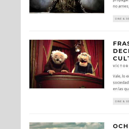
no arries
CINE & S
FRA
DEC
CUL
VÍCTOR
Vale, lo
sociedad 
en las qu
CINE & S
OCH