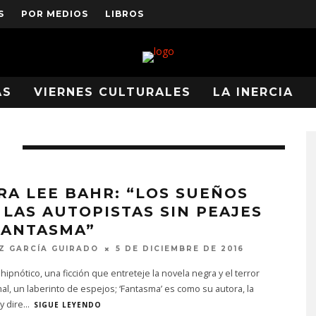
S
POR MEDIOS
LIBROS
AS
VIERNES CULTURALES
LA INERCIA
S
RA LEE BAHR: “LOS SUEÑOS
 LAS AUTOPISTAS SIN PEAJES
FANTASMA”
Z GARCÍA GUIRADO
5 DE DICIEMBRE DE 2016
hipnótico, una ficción que entreteje la novela negra y el terror
l, un laberinto de espejos; ‘Fantasma’ es como su autora, la
y dire
...
SIGUE LEYENDO
LOW ROAR EN 10
‘THE LEGEND OF ZELDA: