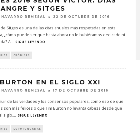
GES 2016 SEGÚN VÍCTOR: DÍAS
SANGRE Y SITGES
 NAVARRO REMESAL
22 DE OCTUBRE DE 2016
al de Sitges es una de las citas anuales más respetadas en esta
sa, ¿cómo puede ser que hasta ahora no le hubiéramos dedicado ni
ada? A
...
SIGUE LEYENDO
ERIES
CRÓNICAS
 BURTON EN EL SIGLO XXI
 NAVARRO REMESAL
17 DE OCTUBRE DE 2016
huir de las verdades y los consensos populares, como eso de que
es son más felices o que Tim Burton no levanta cabeza desde que
 siglo.
...
SIGUE LEYENDO
ERIES
LOPUTONORMAL