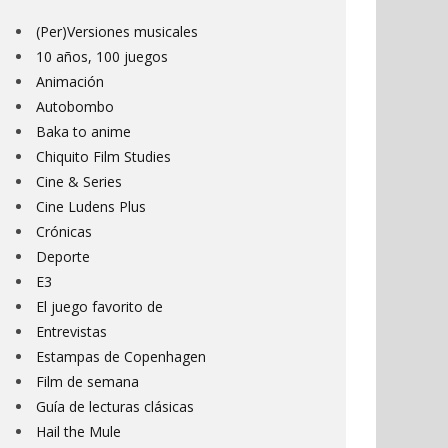
PELÍCULAS,
O,
Y CÓMICS 
(Per)Versiones musicales
BIE
10 años, 100 juegos
14 DE E
Animación
Autobombo
Baka to anime
Chiquito Film Studies
Cine & Series
Cine Ludens Plus
Crónicas
Deporte
E3
El juego favorito de
Entrevistas
Estampas de Copenhagen
Film de semana
Guía de lecturas clásicas
Hail the Mule