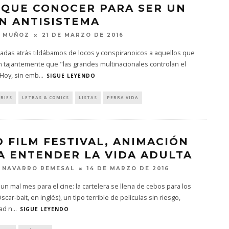
 QUE CONOCER PARA SER UN
N ANTISISTEMA
N MUÑOZ
21 DE MARZO DE 2016
adas atrás tildábamos de locos y conspiranoicos a aquellos que
 tajantemente que "las grandes multinacionales controlan el
Hoy, sin emb
...
SIGUE LEYENDO
ERIES
LETRAS & COMICS
LISTAS
PERRA VIDA
D FILM FESTIVAL, ANIMACIÓN
A ENTENDER LA VIDA ADULTA
 NAVARRO REMESAL
14 DE MARZO DE 2016
un mal mes para el cine: la cartelera se llena de cebos para los
scar-bait, en inglés), un tipo terrible de películas sin riesgo,
ad n
...
SIGUE LEYENDO