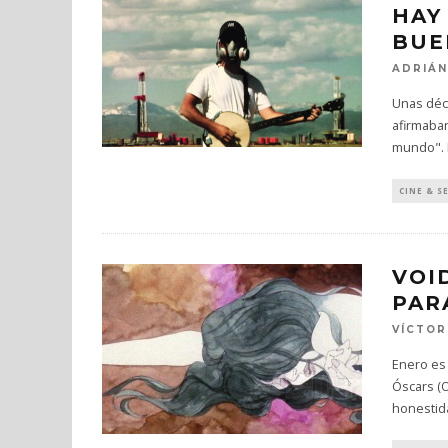
HAY
BUE
ADRIÁ
Unas déc
afirmaban
mundo". 
CINE & S
VOI
PAR
VÍCTOR
Enero es 
Óscars (O
honestid