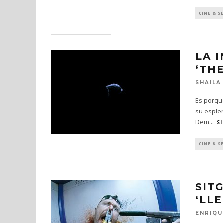
CAN
CINE & S
11 DE NOV
LA 
‘TH
SHAILA
Es porque
su esplen
Dem
...
S
CINE & S
SIT
‘LL
ENRIQU