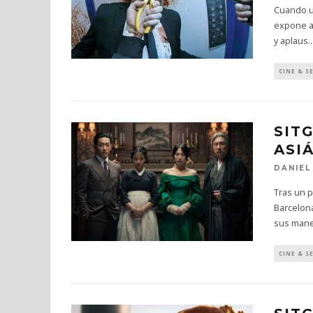
Cuando un
expone a 
y aplaus
..
CINE & S
SIT
ASI
DANIEL
Tras un p
Barcelona
sus man
CINE & S