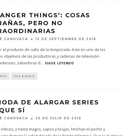
RANGER THINGS’: COSAS
RAÑAS, PERO NO
RAORDINARIAS
E CANOVACA
12 DE SEPTIEMBRE DE 2016
 el producto de culto de la temporada: éste es uno de los
es objetivos de las productoras y cadenas de televisión
idenses, sabedoras d
...
SIGUE LEYENDO
ERIES
TELE & RADIO
MODA DE ALARGAR SERIES
QUE SÍ
E CANOVACA
25 DE JULIO DE 2016
 críticos, y hasta magos, sapos y brujas, hinchan el pecho y
por doquier la edad dorada de la ficción televisiva. Que si el cine ya