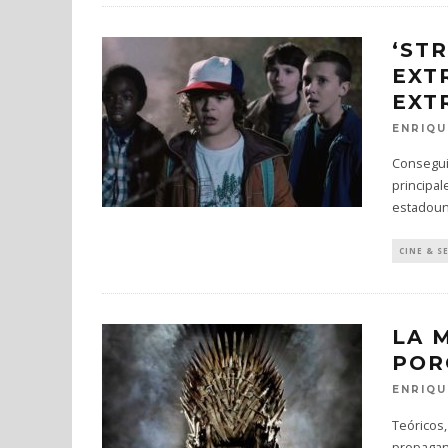
‘ST
EXT
EXT
ENRIQU
Conseguir
principal
estadoun
CINE & S
LA 
POR
ENRIQU
Teóricos,
propagan 