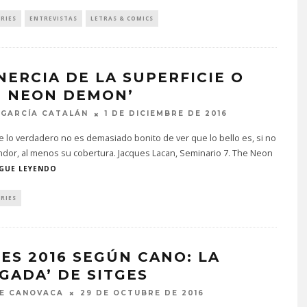
CIONES
LINK’S AWAKENING’
(MIKIHARU OIWA, NINTEND
ERIES
ENTREVISTAS
LETRAS & COMICS
IEMBRE DE 2022
2019)
4 DE MARZO DE 2022
INERCIA DE LA SUPERFICIE O
E NEON DEMON’
 GARCÍA CATALÁN
1 DE DICIEMBRE DE 2016
 lo verdadero no es demasiado bonito de ver que lo bello es, si no
dor, al menos su cobertura. Jacques Lacan, Seminario 7. The Neon
IGUE LEYENDO
ERIES
GES 2016 SEGÚN CANO: LA
EGADA’ DE SITGES
E CANOVACA
29 DE OCTUBRE DE 2016