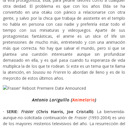
la elfa protagonista, Elda, para pedirle favores como a cualquier
otra deidad. El problema es que con los años Elda se ha
convertido en una otaku con pánico a relacionarse con otra
gente, y salvo por la chica que trabaja de asistente en el templo
no habla en persona con casi nadie y preferiría estar todo el
tiempo con sus miniaturas y videojuegos. Aparte de sus
protagonistas fantásticas, el anime es un slice of life sin
pretensiones de mucho más, entretenido y con una animación
más que correcta. No hay que salvar el mundo, pero sí que se
plantea una cuestión interesante aunque sin profundizar
demasiado en ella, y es qué pasa cuando tu esperanza de vida
multiplica la de los que te rodean. Si este es un tema que te llama
la atención, en
Sousou no Frieren
lo abordan de lleno y es de lo
mejorcito de estos últimos años.
Antonio Loriguillo (
Animelario
)
· SERIE:
Frasier
(Chris Harris, Joe Cristalli)
. La bienvenida-
aunque-no-solicitada continuación de
Frasier
(1993-2004) es uno
de los mayores misterios televisivos del año. La resurrección del