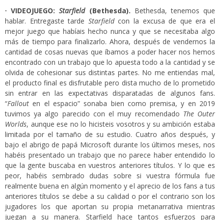
· VIDEOJUEGO:
Starfield
(Bethesda).
Bethesda, tenemos que
hablar. Entregaste tarde
Starfield
con la excusa de que era el
mejor juego que habíais hecho nunca y que se necesitaba algo
más de tiempo para finalizarlo. Ahora, después de vendernos la
cantidad de cosas nuevas que íbamos a poder hacer nos hemos
encontrado con un trabajo que lo apuesta todo a la cantidad y se
olvida de cohesionar sus distintas partes. No me entiendas mal,
el producto final es disfrutable pero dista mucho de lo prometido
sin entrar en las expectativas disparatadas de algunos fans.
“
Fallout
en el espacio” sonaba bien como premisa, y en 2019
tuvimos ya algo parecido con el muy recomendado
The Outer
Worlds
, aunque ese no lo hicisteis vosotros y su ambición estaba
limitada por el tamaño de su estudio. Cuatro años después, y
bajo el abrigo de papá Microsoft durante los últimos meses, nos
habéis presentado un trabajo que no parece haber entendido lo
que la gente buscaba en vuestros anteriores títulos. Y lo que es
peor, habéis sembrado dudas sobre si vuestra fórmula fue
realmente buena en algún momento y el aprecio de los fans a tus
anteriores títulos se debe a su calidad o por el contrario son los
jugadores los que aportan su propia metanarrativa mientras
juegan a su manera. Starfield hace tantos esfuerzos para