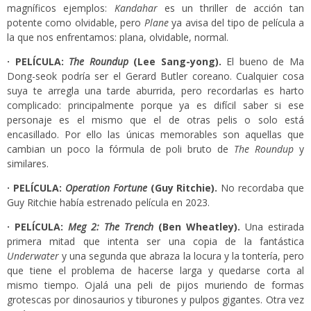
magníficos ejemplos:
Kandahar
es un thriller de acción tan
potente como olvidable, pero
Plane
ya avisa del tipo de película a
la que nos enfrentamos: plana, olvidable, normal.
· PELÍCULA:
The Roundup
(Lee Sang-yong).
El bueno de Ma
Dong-seok podría ser el Gerard Butler coreano. Cualquier cosa
suya te arregla una tarde aburrida, pero recordarlas es harto
complicado: principalmente porque ya es difícil saber si ese
personaje es el mismo que el de otras pelis o solo está
encasillado. Por ello las únicas memorables son aquellas que
cambian un poco la fórmula de poli bruto de
The Roundup
y
similares.
· PELÍCULA:
Operation Fortune
(Guy Ritchie).
No recordaba que
Guy Ritchie había estrenado película en 2023.
· PELÍCULA:
Meg 2: The Trench
(Ben Wheatley).
Una estirada
primera mitad que intenta ser una copia de la fantástica
Underwater
y una segunda que abraza la locura y la tontería, pero
que tiene el problema de hacerse larga y quedarse corta al
mismo tiempo. Ojalá una peli de pijos muriendo de formas
grotescas por dinosaurios y tiburones y pulpos gigantes. Otra vez