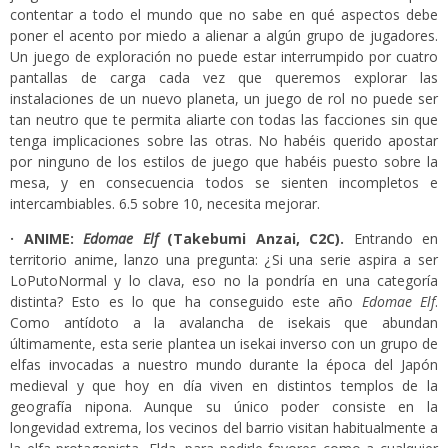
contentar a todo el mundo que no sabe en qué aspectos debe
poner el acento por miedo a alienar a algún grupo de jugadores.
Un juego de exploración no puede estar interrumpido por cuatro
pantallas de carga cada vez que queremos explorar las
instalaciones de un nuevo planeta, un juego de rol no puede ser
tan neutro que te permita aliarte con todas las facciones sin que
tenga implicaciones sobre las otras. No habéis querido apostar
por ninguno de los estilos de juego que habéis puesto sobre la
mesa, y en consecuencia todos se sienten incompletos e
intercambiables. 6.5 sobre 10, necesita mejorar.
· ANIME:
Edomae Elf
(Takebumi Anzai, C2C).
Entrando en
territorio anime, lanzo una pregunta: ¿Si una serie aspira a ser
LoPutoNormal y lo clava, eso no la pondría en una categoría
distinta? Esto es lo que ha conseguido este año
Edomae Elf
.
Como antídoto a la avalancha de isekais que abundan
últimamente, esta serie plantea un isekai inverso con un grupo de
elfas invocadas a nuestro mundo durante la época del Japón
medieval y que hoy en día viven en distintos templos de la
geografía nipona. Aunque su único poder consiste en la
longevidad extrema, los vecinos del barrio visitan habitualmente a