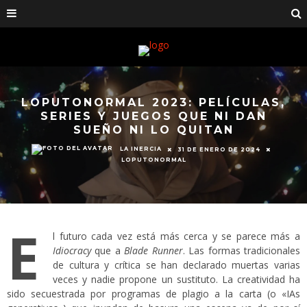
LOPUTONORMAL 2023: PELÍCULAS,
SERIES Y JUEGOS QUE NI DAN
SUEÑO NI LO QUITAN
LA INERCIA
31 DE ENERO DE 2024
LOPUTONORMAL
E
l futuro cada vez está más cerca y se parece más a
Idiocracy
que a
Blade Runner
. Las formas tradicionales
de cultura y crítica se han declarado muertas varias
veces y nadie propone un sustituto. La creatividad ha
sido secuestrada por programas de plagio a la carta (o «IAs