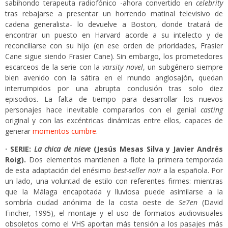
sabihondo terapeuta radiofónico -ahora convertido en
celebrity
tras rebajarse a presentar un horrendo matinal televisivo de
cadena generalista- lo devuelve a Boston, donde tratará de
encontrar un puesto en Harvard acorde a su intelecto y de
reconciliarse con su hijo (en ese orden de prioridades, Frasier
Cane sigue siendo Frasier Cane). Sin embargo, los prometedores
escarceos de la serie con la
varsity novel
, un subgénero siempre
bien avenido con la sátira en el mundo anglosajón, quedan
interrumpidos por una abrupta conclusión tras solo diez
episodios. La falta de tiempo para desarrollar los nuevos
personajes hace inevitable compararlos con el genial
casting
original y con las excéntricas dinámicas entre ellos, capaces de
generar
momentos cumbre
.
· SERIE:
La chica de nieve
(Jesús Mesas Silva y Javier Andrés
Roig).
Dos elementos mantienen a flote la primera temporada
de esta adaptación del enésimo
best-seller noir
a la española. Por
un lado, una voluntad de estilo con referentes firmes: mientras
que la Málaga encapotada y lluviosa puede asimilarse a la
sombría ciudad anónima de la costa oeste de
Se7en
(David
Fincher, 1995), el montaje y el uso de formatos audiovisuales
obsoletos como el VHS aportan más tensión a los pasajes más