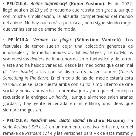
· PELÍCULA:
Anime Supremacy!
(Kohei Yoshino)
. Es de 2022,
llegó aquí en 2023 y sólo recuerdo que retrata con gracia, aunque
con mucha simplificación, la absurda competitividad del mundo
del anime. No hay nada más que rascar, pero sigue siendo mejor
que ver las series de anime de moda.
· PELÍCULA:
Vermin: La plaga
(Sébastien Vanícek)
. Los
festivales de terror suelen dejar una colección generosa de
infumables y de mediocridades olvidables. Sitges y TerrorMolins
son nuestros
dealers
de loputonormalismo fantástico y de terror,
y este año ha habido variedad, desde las mediocres que caen mal
(
It Lives Inside
) a las que se disfrutan y hacen sonreír (
There’s
Something In The Barn
). En el medio de las del medio estaría esta
Vermin
, que se hace cuesta arriba con su flojísimo intento de cine
social y nunca aprovecha su premisa (no ayuda que el concepto
recuerde a la enérgica
La horda
), aunque al menos salen arañas
gordas y hay gente encerrada en un edificio, dos ideas que
siempre me gustan.
· PELÍCULA:
Resident Evil: Death Island
(Eiichiro Hasumi)
. La
serie
Resident Evil
está en un momento creativo fortísimo, con el
remake de
Resident Evil 4
y las versiones para VR de este mismo y