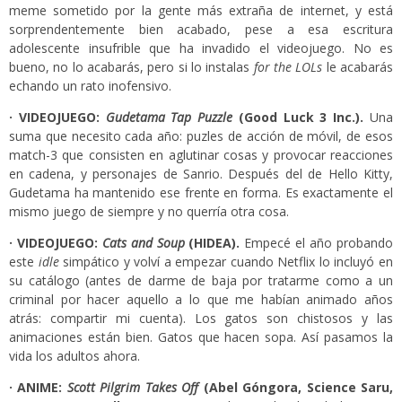
meme sometido por la gente más extraña de internet, y está
sorprendentemente bien acabado, pese a esa escritura
adolescente insufrible que ha invadido el videojuego. No es
bueno, no lo acabarás, pero si lo instalas
for the LOLs
le acabarás
echando un rato inofensivo.
· VIDEOJUEGO:
Gudetama Tap Puzzle
(Good Luck 3 Inc.).
Una
suma que necesito cada año: puzles de acción de móvil, de esos
match-3 que consisten en aglutinar cosas y provocar reacciones
en cadena, y personajes de Sanrio. Después del de Hello Kitty,
Gudetama ha mantenido ese frente en forma. Es exactamente el
mismo juego de siempre y no querría otra cosa.
· VIDEOJUEGO:
Cats and Soup
(HIDEA).
Empecé el año probando
este
idle
simpático y volví a empezar cuando Netflix lo incluyó en
su catálogo (antes de darme de baja por tratarme como a un
criminal por hacer aquello a lo que me habían animado años
atrás: compartir mi cuenta). Los gatos son chistosos y las
animaciones están bien. Gatos que hacen sopa. Así pasamos la
vida los adultos ahora.
· ANIME:
Scott Pilgrim Takes Off
(Abel Góngora, Science Saru,