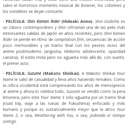
salvo el horroroso momento musical de Bowser, los colorines y
los sonidetes se dejan consumir.
· PELÍCULA:
Shin Kamen Rider
(Hideaki Anno).
Shin Godzilla
es
un clásico contemporáneo y
Shin Ultraman
una de las pelis más
interesantes salidas de Japón en años recientes, pero
Shin Kamen
Rider
se pierde en ritmo de
compilation film
, secuencias de acción
poco memorables y un tramo final con los peores vicios del
anime postmoderno (angustia, nihilismo adolescente, opacidad
cansina). El estilo mola pero no aguanta más allá de, con suerte,
el primer acto.
· PELÍCULA:
Suzume
(Makoto Shinkai)
.
A Makoto Shinkai
Your
Name
le salió de casualidad y lleva años haciendo remakes. Como
la crítica occidental está compensando los años de menosprecio
al anime y ahora lo celebra todo,
Suzume
se vendió como la pera
limonera, pero este
Your Name 3
sólo aguanta por un tramo final
(road trip, viaje a las ruinas de Fukushima) enfocado y más
humano y porque es sustancialmente mejor que la atroz
Your
Name 2
, o sea,
Weathering with You,
o sea,
Jodiendo el tiempo
contigo.