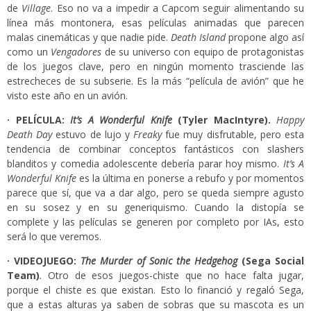
de
Village
. Eso no va a impedir a Capcom seguir alimentando su
línea más montonera, esas películas animadas que parecen
malas cinemáticas y que nadie pide.
Death Island
propone algo así
como un
Vengadores
de su universo con equipo de protagonistas
de los juegos clave, pero en ningún momento trasciende las
estrecheces de su subserie. Es la más “película de avión” que he
visto este año en un avión.
· PELÍCULA:
It’s A Wonderful Knife
(Tyler MacIntyre).
Happy
Death Day
estuvo de lujo y
Freaky
fue muy disfrutable, pero esta
tendencia de combinar conceptos fantásticos con slashers
blanditos y comedia adolescente debería parar hoy mismo.
It’s A
Wonderful Knife
es la última en ponerse a rebufo y por momentos
parece que sí, que va a dar algo, pero se queda siempre agusto
en su sosez y en su generiquismo. Cuando la distopía se
complete y las películas se generen por completo por IAs, esto
será lo que veremos.
· VIDEOJUEGO:
The Murder of Sonic the Hedgehog
(Sega Social
Team)
.
Otro de esos juegos-chiste que no hace falta jugar,
porque el chiste es que existan. Esto lo financió y regaló Sega,
que a estas alturas ya saben de sobras que su mascota es un