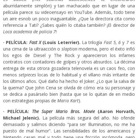
aburridamente simplón) y tan machacado que en lugar de una
película parece su videoensayo en YouTube. Además, todo tiene
un aire esnob un poco inaguantable. ¿Que la directora cita como
referencia a Tati? ¿Sabes quién lo citaba también? ¡El director de
Loca academia de policia 7
!
· PELÍCULA:
Fast X
(Louis Leterrier).
La trilogía
Fast 5, 6
y
7
es
una cima de la ultraacción o
slaption
moderna, pero el éxito infló
los egos de Diesel y The Rock y aparecieron los infames
contratos con contadores de golpes y otros absurdos. La décima
entrega de esta otrora gozadera telenovela es un caos feo, con
menos
setpieces
locas de lo habitual y el villano más irritante de
los últimos años. Qué daño ha hecho el Joker. ¿Lo que la salva de
la quema? Que John Cena se olvida de cómo era su personaje y
se dedica a pasárselo bien (hasta que se lo quitan de en medio
con estrategias propias de
Mario Kart
).
· PELÍCULA:
The Super Mario Bros. Movie
(Aaron Horvath,
Michael Jelenic).
La película más segura del año. No ofende
demasiado y salimos diciendo “para ser Illumination, no me ha
puesto de mal humor”. Las sensibilidades de los americanos y
Nintendo casan mal y todo tiene una fricción incómoda, pero