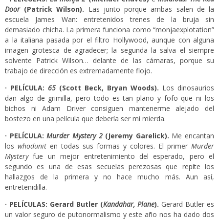
Door
(Patrick Wilson).
Las junto porque ambas salen de la
escuela James Wan: entretenidos trenes de la bruja sin
demasiado chicha. La primera funciona como “monjaexplotation”
a la italiana pasada por el filtro Hollywood, aunque con alguna
imagen grotesca de agradecer; la segunda la salva el siempre
solvente Patrick Wilson… delante de las cámaras, porque su
trabajo de dirección es extremadamente flojo.
· PELÍCULA:
65
(Scott Beck, Bryan Woods).
Los dinosaurios
dan algo de grimilla, pero todo es tan plano y fofo que ni los
bichos ni Adam Driver consiguen mantenerme alejado del
bostezo en una película que debería ser mi mierda.
· PELÍCULA:
Murder Mystery 2
(Jeremy Garelick).
Me encantan
los
whodunit
en todas sus formas y colores. El primer
Murder
Mystery
fue un mejor entretenimiento del esperado, pero el
segundo es una de esas secuelas perezosas que repite los
hallazgos de la primera y no hace mucho más. Aun así,
entretenidilla.
· PELÍCULAS: Gerard Butler (
Kandahar, Plane
).
Gerard Butler es
un valor seguro de putonormalismo y este año nos ha dado dos