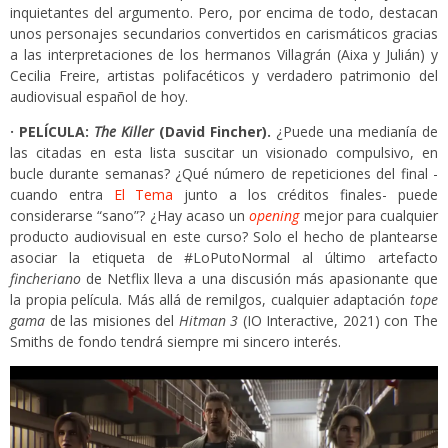
inquietantes del argumento. Pero, por encima de todo, destacan
unos personajes secundarios convertidos en carismáticos gracias
a las interpretaciones de los hermanos Villagrán (Aixa y Julián) y
Cecilia Freire, artistas polifacéticos y verdadero patrimonio del
audiovisual español de hoy.
· PELÍCULA:
The Killer
(David Fincher).
¿Puede una medianía de
las citadas en esta lista suscitar un visionado compulsivo, en
bucle durante semanas? ¿Qué número de repeticiones del final -
cuando entra
El Tema
junto a los créditos finales- puede
considerarse “sano”? ¿Hay acaso un
opening
mejor para cualquier
producto audiovisual en este curso? Solo el hecho de plantearse
asociar la etiqueta de #LoPutoNormal al último artefacto
fincheriano
de Netflix lleva a una discusión más apasionante que
la propia película. Más allá de remilgos, cualquier adaptación
tope
gama
de las misiones del
Hitman 3
(IO Interactive, 2021) con The
Smiths de fondo tendrá siempre mi sincero interés.