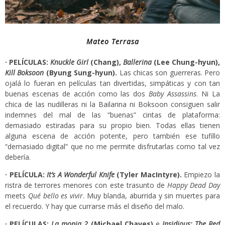
Mateo Terrasa
· PELÍCULAS:
Knuckle Girl
(Chang),
Ballerina
(Lee Chung-hyun),
Kill Boksoon
(Byung Sung-hyun).
Las chicas son guerreras. Pero
ojalá lo fueran en películas tan divertidas, simpáticas y con tan
buenas escenas de acción como las dos
Baby Assassins
. Ni La
chica de las nudilleras ni la Bailarina ni Boksoon consiguen salir
indemnes del mal de las “buenas” cintas de plataforma:
demasiado estiradas para su propio bien. Todas ellas tienen
alguna escena de acción potente, pero también ese tufillo
“demasiado digital” que no me permite disfrutarlas como tal vez
debería.
· PELÍCULA:
It’s A Wonderful Knife
(Tyler MacIntyre).
Empiezo la
ristra de terrores menores con este trasunto de
Happy Dead Day
meets
Qué bello es vivir
. Muy blanda, aburrida y sin muertes para
el recuerdo. Y hay que currarse más el diseño del malo.
· PELÍCULAS:
La monja 2
(Michael Chaves)
e
Insidious: The Red