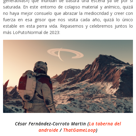
generativas») que inundan de basura una escena ya de por sí
saturada. En este entorno de colapso material y anímico, quizá
no haya mejor consuelo que abrazar la mediocridad y creer con
fuerza en esa grisor que nos visita cada año, quizá lo único
estable en esta perra vida. Repasemos y celebremos juntos lo
más LoPutoNormal de 2023:
César Fernández-Corroto Martin (
La taberna del
androide
/
ThatGameLoop
)