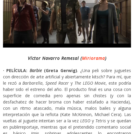
Víctor Navarro Remesal (
Miriorama
)
· PELÍCULA:
Barbie
(Greta Gerwig)
. ¿Una peli sobre juguetes
con dirección de arte artificial y abiertamente kitsch? Para mí, que
le rezó a
Barbarella
,
Speed Racer
y
The LEGO Movie
, este podría
haber sido el estreno del año. El producto final es una cosa con
superficie de comedia pero apenas sin chistes (y con la
desfachatez de hacer broma con haber estafado a Hacienda),
con un ritmo atascado, mala música, malos bailes y alguna
interpretación que la reflota (Kate McKinnon, Michael Cera). Las
vueltas al juguete intentan ser a la vez
LEGO
y
Tetris
y se quedan
en publirreportaje, mientras que el pretendido comentario social
es básico (mis sobrinas adolescentes lo encontraron