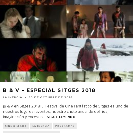
B & V – ESPECIAL SITGES 2018
LA INERCIA
10 DE OCTUBRE DE 2018
¡B & V en Sitges 2018! El Festival de Cine Fantástico de Sitges es uno de
nuestros lugares favoritos, nuestro chute anual de delirios,
imaginación y excesos
...
SIGUE LEYENDO
CINE & SERIES
LA INERCIA
PROGRAMAS