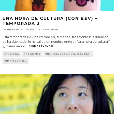
UNA HORA DE CULTURA (CON B&V) –
TEMPORADA 3
LA INERCIA
29 DE JUNIO DE 2020
Esta temporada B&V ha crecido en, al menos, tres frentes: la duración
se ha duplicado, le ha salido un nombre entero ("Una hora de cultura")
y, lo más impor
...
SIGUE LEYENDO
LA INERCIA
PROGRAMAS
UNA HORA DE CULTURA (CON B&V)
UNCATEGORIZED