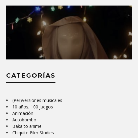
CATEGORÍAS
LOPUTONORMAL 2023: PELÍCULAS,
(Per)Versiones musicales
SERIES Y JUEGOS QUE NI DAN SUEÑO
10 años, 100 juegos
NI LO QUITAN
Animación
31 DE ENERO DE 2024
Autobombo
Baka to anime
Chiquito Film Studies