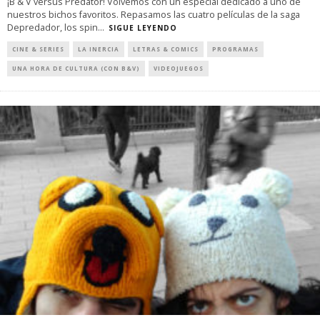
¡B & V versus Predator! Volvemos con un especial dedicado a uno de
nuestros bichos favoritos. Repasamos las cuatro películas de la saga
Depredador, los spin
...
SIGUE LEYENDO
CINE & SERIES
LA INERCIA
LETRAS & COMICS
PROGRAMAS
UNA HORA DE CULTURA (CON B&V)
VIDEOJUEGOS