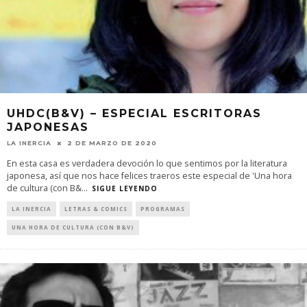
UHDC(B&V) – ESPECIAL ESCRITORAS
JAPONESAS
LA INERCIA
2 DE MARZO DE 2020
En esta casa es verdadera devoción lo que sentimos por la literatura
japonesa, así que nos hace felices traeros este especial de 'Una hora
de cultura (con B&
...
SIGUE LEYENDO
LA INERCIA
LETRAS & COMICS
PROGRAMAS
UNA HORA DE CULTURA (CON B&V)