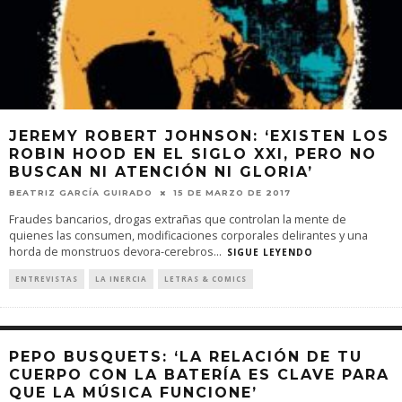
JEREMY ROBERT JOHNSON: ‘EXISTEN LOS
ROBIN HOOD EN EL SIGLO XXI, PERO NO
BUSCAN NI ATENCIÓN NI GLORIA’
BEATRIZ GARCÍA GUIRADO
15 DE MARZO DE 2017
Fraudes bancarios, drogas extrañas que controlan la mente de
quienes las consumen, modificaciones corporales delirantes y una
horda de monstruos devora-cerebros
...
SIGUE LEYENDO
ENTREVISTAS
LA INERCIA
LETRAS & COMICS
PEPO BUSQUETS: ‘LA RELACIÓN DE TU
CUERPO CON LA BATERÍA ES CLAVE PARA
QUE LA MÚSICA FUNCIONE’