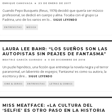
ENRIQUE CANOVACA
23 DE ENERO DE 2017
Cuando Pepo Busquets (Reus, 1976) decidió que quería ser músico
profesional, se dedicó en cuerpo y alma. Tocaba con el grupo La
Padrina, uno de los varios en lo
...
SIGUE LEYENDO
ENTREVISTAS
MÚSICA
LAURA LEE BAHR: “LOS SUEÑOS SON LAS
AUTOPISTAS SIN PEAJES DE FANTASMA”
BEATRIZ GARCÍA GUIRADO
5 DE DICIEMBRE DE 2016
Un puzle hipnótico, una ficción que entreteje la novela negra y el terror
paranormal, un laberinto de espejos; ‘Fantasma’ es como su autora, la
escritora y dire
...
SIGUE LEYENDO
CINE & SERIES
ENTREVISTAS
LETRAS & COMICS
MISS MEATFACE: «LA CULTURA DEL
‘SELFIE’ ES OTRO PASO EN LA HISTORIA