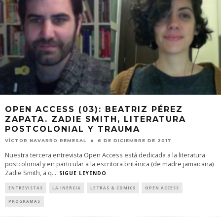
OPEN ACCESS (03): BEATRIZ PÉREZ
ZAPATA. ZADIE SMITH, LITERATURA
POSTCOLONIAL Y TRAUMA
VÍCTOR NAVARRO REMESAL
6 DE DICIEMBRE DE 2017
Nuestra tercera entrevista Open Access está dedicada a la literatura
postcolonial y en particular a la escritora británica (de madre jamaicana)
Zadie Smith, a q
...
SIGUE LEYENDO
ENTREVISTAS
LA INERCIA
LETRAS & COMICS
OPEN ACCESS
PROGRAMAS