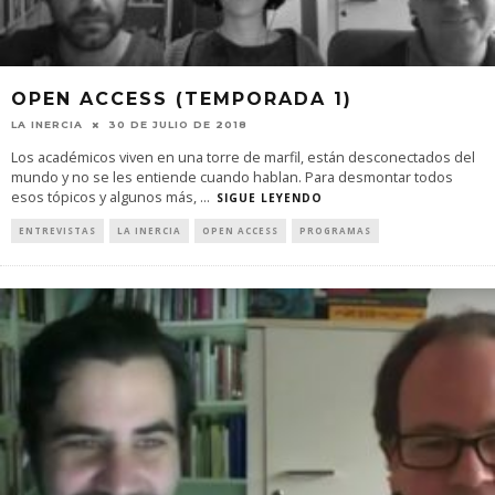
OPEN ACCESS (TEMPORADA 1)
LA INERCIA
30 DE JULIO DE 2018
Los académicos viven en una torre de marfil, están desconectados del
mundo y no se les entiende cuando hablan. Para desmontar todos
esos tópicos y algunos más,
...
SIGUE LEYENDO
ENTREVISTAS
LA INERCIA
OPEN ACCESS
PROGRAMAS