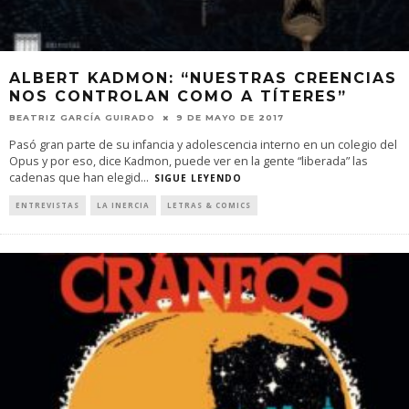
ALBERT KADMON: “NUESTRAS CREENCIAS
NOS CONTROLAN COMO A TÍTERES”
BEATRIZ GARCÍA GUIRADO
9 DE MAYO DE 2017
Pasó gran parte de su infancia y adolescencia interno en un colegio del
Opus y por eso, dice Kadmon, puede ver en la gente “liberada” las
cadenas que han elegid
...
SIGUE LEYENDO
ENTREVISTAS
LA INERCIA
LETRAS & COMICS