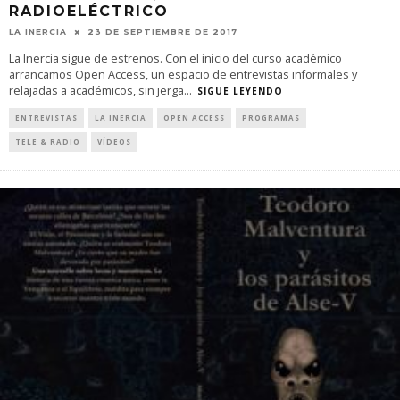
RADIOELÉCTRICO
LA INERCIA
23 DE SEPTIEMBRE DE 2017
La Inercia sigue de estrenos. Con el inicio del curso académico
arrancamos Open Access, un espacio de entrevistas informales y
relajadas a académicos, sin jerga
...
SIGUE LEYENDO
ENTREVISTAS
LA INERCIA
OPEN ACCESS
PROGRAMAS
TELE & RADIO
VÍDEOS