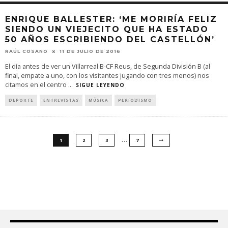
ENRIQUE BALLESTER: ‘ME MORIRÍA FELIZ
SIENDO UN VIEJECITO QUE HA ESTADO
50 AÑOS ESCRIBIENDO DEL CASTELLÓN’
RAÚL COSANO
11 DE JULIO DE 2016
El día antes de ver un Villarreal B-CF Reus, de Segunda División B (al
final, empate a uno, con los visitantes jugando con tres menos) nos
citamos en el centro
...
SIGUE LEYENDO
DEPORTE
ENTREVISTAS
MÚSICA
PERIODISMO
…
1
2
3
7