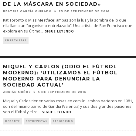
DE LA MÁSCARA EN SOCIEDAD»
BEATRIZ GARCÍA GUIRADO
25 DE SEPTIEMBRE DE 2016
Kat Toronto o Miss Meatface: ambas son la luz y la sombra de lo que
ella llama un “organismo entrelazado”. Una artista de San Francisco que
explora en su último
...
SIGUE LEYENDO
ENTREVISTAS
MIQUEL Y CARLOS (ODIO EL FÚTBOL
MODERNO): ‘UTILIZAMOS EL FÚTBOL
MODERNO PARA DENUNCIAR LA
SOCIEDAD ACTUAL’
ADRIÁN MUÑOZ
5 DE SEPTIEMBRE DE 2016
Miquel y Carlos tienen varias cosas en común: ambos nacieron en 1981,
son del mismo barrio de Gandia (Valencia) y sus dos grandes pasiones
son el fútbol y el ro
...
SIGUE LEYENDO
DEPORTE
ENTREVISTAS
PERIODISMO