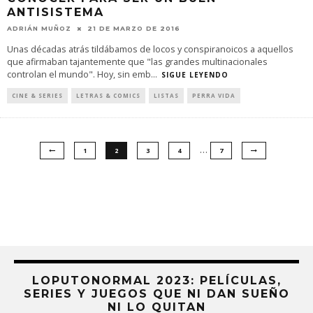
ANTISISTEMA
ADRIÁN MUÑOZ
21 DE MARZO DE 2016
Unas décadas atrás tildábamos de locos y conspiranoicos a aquellos
que afirmaban tajantemente que "las grandes multinacionales
controlan el mundo". Hoy, sin emb
...
SIGUE LEYENDO
CINE & SERIES
LETRAS & COMICS
LISTAS
PERRA VIDA
…
1
2
3
4
7
LOPUTONORMAL 2023: PELÍCULAS,
SERIES Y JUEGOS QUE NI DAN SUEÑO
NI LO QUITAN