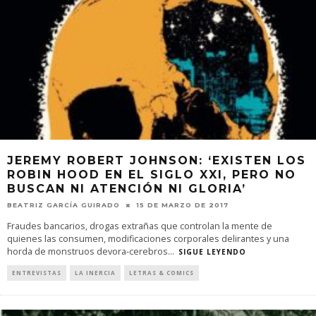
JEREMY ROBERT JOHNSON: ‘EXISTEN LOS
ROBIN HOOD EN EL SIGLO XXI, PERO NO
BUSCAN NI ATENCIÓN NI GLORIA’
BEATRIZ GARCÍA GUIRADO
15 DE MARZO DE 2017
Fraudes bancarios, drogas extrañas que controlan la mente de
quienes las consumen, modificaciones corporales delirantes y una
horda de monstruos devora-cerebros
...
SIGUE LEYENDO
ENTREVISTAS
LA INERCIA
LETRAS & COMICS