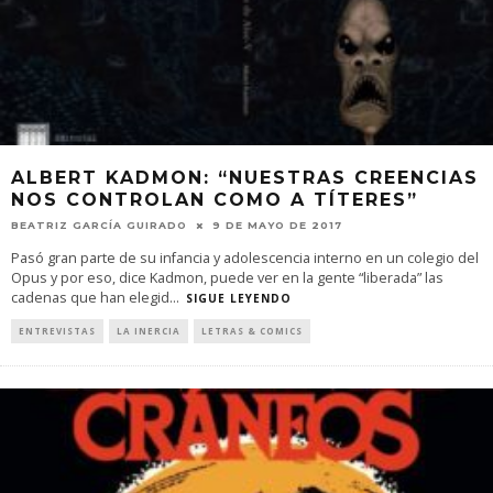
ALBERT KADMON: “NUESTRAS CREENCIAS
NOS CONTROLAN COMO A TÍTERES”
BEATRIZ GARCÍA GUIRADO
9 DE MAYO DE 2017
Pasó gran parte de su infancia y adolescencia interno en un colegio del
Opus y por eso, dice Kadmon, puede ver en la gente “liberada” las
cadenas que han elegid
...
SIGUE LEYENDO
ENTREVISTAS
LA INERCIA
LETRAS & COMICS