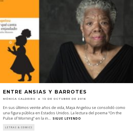
ENTRE ANSIAS Y BARROTES
MÓNICA CALDEIRO
13 DE OCTUBRE DE 2016
En sus últimos veinte años de vida, Maya Angelou se consolidó como
una figura pública en Estados Unidos. La lectura del poema “On the
Pulse of Morning” en la in
...
SIGUE LEYENDO
LETRAS & COMICS