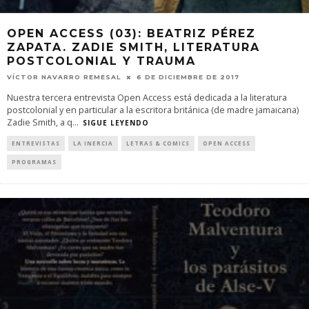
OPEN ACCESS (03): BEATRIZ PÉREZ
ZAPATA. ZADIE SMITH, LITERATURA
POSTCOLONIAL Y TRAUMA
VÍCTOR NAVARRO REMESAL
6 DE DICIEMBRE DE 2017
Nuestra tercera entrevista Open Access está dedicada a la literatura
postcolonial y en particular a la escritora británica (de madre jamaicana)
Zadie Smith, a q
...
SIGUE LEYENDO
ENTREVISTAS
LA INERCIA
LETRAS & COMICS
OPEN ACCESS
PROGRAMAS