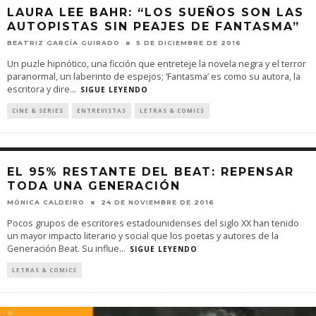
LAURA LEE BAHR: “LOS SUEÑOS SON LAS
AUTOPISTAS SIN PEAJES DE FANTASMA”
BEATRIZ GARCÍA GUIRADO
5 DE DICIEMBRE DE 2016
Un puzle hipnótico, una ficción que entreteje la novela negra y el terror
paranormal, un laberinto de espejos; ‘Fantasma’ es como su autora, la
escritora y dire
...
SIGUE LEYENDO
CINE & SERIES
ENTREVISTAS
LETRAS & COMICS
EL 95% RESTANTE DEL BEAT: REPENSAR
TODA UNA GENERACIÓN
MÓNICA CALDEIRO
24 DE NOVIEMBRE DE 2016
Pocos grupos de escritores estadounidenses del siglo XX han tenido
un mayor impacto literario y social que los poetas y autores de la
Generación Beat. Su influe
...
SIGUE LEYENDO
LETRAS & COMICS