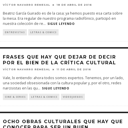
VÍCTOR NAVARRO REMESAL
18 DE ABRIL DE 2016
Beatriz García Guirado es de la casa; ya hemos puesto esa carta sobre
la mesa. Era regular de nuestro programa radiofónico, participó en
nuestra colección de re
...
SIGUE LEYENDO
ENTREVISTAS
LETRAS & COMICS
FRASES QUE HAY QUE DEJAR DE DECIR
POR EL BIEN DE LA CRÍTICA CULTURAL
VÍCTOR NAVARRO REMESAL
11 DE ABRIL DE 2016
Vale, lo entiendo: ahora todos somos expertos. Tenemos, por un lado,
una sociedad obsesionada con la cultura popular y, por el otro, redes
narcisistas en las qu
...
SIGUE LEYENDO
CINE & SERIES
LETRAS & COMICS
VIDEOJUEGOS
OCHO OBRAS CULTURALES QUE HAY QUE
CONOCER PARA SER UN BUEN