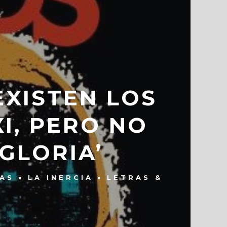
EXISTEN LOS
I, PERO NO
GLORIA’
AS
LA INERCIA
LETRAS &