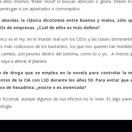
a ellos mismos ‘Robin Hood’ ni buscan atención o gloria. Deben t
e arriesgan a ser aplastados o corrompidos.
abordas la clásica dicotomía entre buenos y malos, sólo q
Os de empresas. ¿Cuál de ellos es más dañino?
mico es el rey; en el mundo real son los CEOs y las clases dominant
los más codiciosos de los bastardos, los que nos quieren tan hundi
 en cambio, son peones dentro del sistema, como tú o yo… A menos
vaya a alterar el planeta.
o de droga que se emplea en la novela para controlar la 
ntos de la CIA con LSD durante los años 50. Para evitar que 
s de hexadrina: ¿existe o es inventada?
ficcional, aunque algunos de sus efectos no lo sean. Es algo pare
ología.