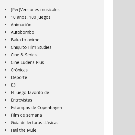
PELÍCULAS, SERIES Y
PELÍCULAS,
O,
JUEGOS QUE NI DAN SUEÑO
Y CÓMICS 
(Per)Versiones musicales
NI LO QUITAN
BIE
10 años, 100 juegos
31 DE ENERO DE 2024
14 DE E
Animación
Autobombo
Baka to anime
Chiquito Film Studies
Cine & Series
Cine Ludens Plus
Crónicas
Deporte
E3
El juego favorito de
Entrevistas
Estampas de Copenhagen
Film de semana
Guía de lecturas clásicas
Hail the Mule