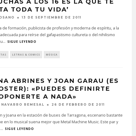
UCHAS A LOS 16 ES LA QUE TE
TA TODA TU VIDA’
COSANO
13 DE SEPTIEMBRE DE 2011
a de formación, publicista de profesión y moderna de espíritu, a la
 adecuada para reírse del gafapastismo cultureta o del nihilismo
ou
...
SIGUE LEYENDO
STAS
LETRAS & COMICS
MÚSICA
NA ABRINES Y JOAN GARAU (ES
OSTER): «PUEDES DEFINIRTE
 OPONERTE A NADA»
 NAVARRO REMESAL
26 DE FEBRERO DE 2011
oan y Joana en la estación de buses de Tarragona, escenario bastante
e en lo musical suena mejor que Metal Machine Music. Este par y
e
...
SIGUE LEYENDO