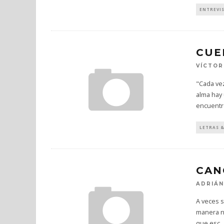
ENTREVI
CUE
VÍCTOR
"Cada ve
alma hay
encuentr
LETRAS 
CAN
ADRIÁ
A veces s
manera na
que esc
..