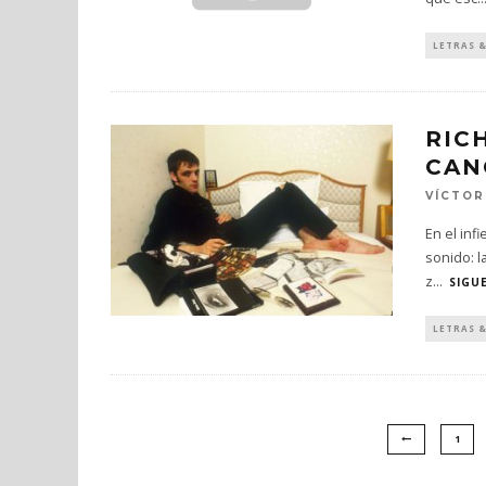
LETRAS 
RIC
CAN
VÍCTOR
En el inf
sonido: l
z
...
SIGU
LETRAS 
1