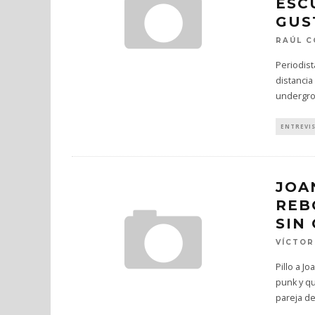
ESC
GUS
RAÚL 
Periodist
distancia
undergr
ENTREVI
JOA
REB
SIN
VÍCTOR
Pillo a J
punk y qu
pareja d