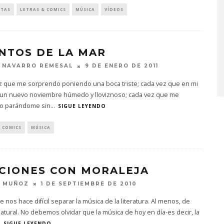
STAS
LETRAS & COMICS
MÚSICA
VÍDEOS
NTOS DE LA MAR
 NAVARRO REMESAL
9 DE ENERO DE 2011
z que me sorprendo poniendo una boca triste; cada vez que en mi
 un nuevo noviembre húmedo y lloviznoso; cada vez que me
o parándome sin
...
SIGUE LEYENDO
& COMICS
MÚSICA
CIONES CON MORALEJA
N MUÑOZ
1 DE SEPTIEMBRE DE 2010
e nos hace difícil separar la música de la literatura. Al menos, de
tural. No debemos olvidar que la música de hoy en día-es decir, la
.
SIGUE LEYENDO