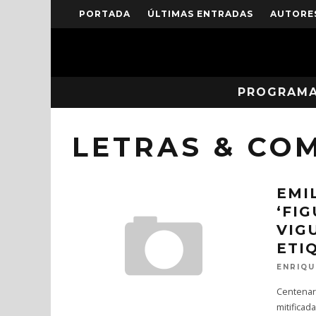
PORTADA
ÚLTIMAS ENTRADAS
AUTORE
PROGRAM
LETRAS & CO
EMIL
‘FI
VIG
ETI
ENRIQU
Centenar
mitifica
[PLAYLIST] 