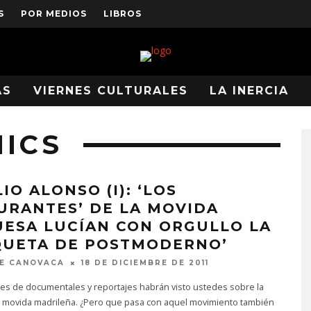
S
POR MEDIOS
LIBROS
AS
VIERNES CULTURALES
LA INERCIA
MICS
IO ALONSO (I): ‘LOS
GURANTES’ DE LA MOVIDA
UESA LUCÍAN CON ORGULLO LA
QUETA DE POSTMODERNO’
E CANOVACA
18 DE DICIEMBRE DE 2011
es de documentales y reportajes habrán visto ustedes sobre la
da movida madrileña. ¿Pero que pasa con aquel movimiento también
LOW ROAR EN 10
‘THE LEGEND OF ZELDA: