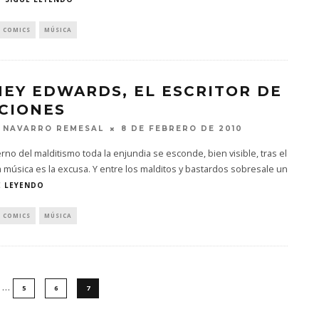
& COMICS
MÚSICA
HEY EDWARDS, EL ESCRITOR DE
CIONES
 NAVARRO REMESAL
8 DE FEBRERO DE 2010
ierno del malditismo toda la enjundia se esconde, bien visible, tras el
a música es la excusa. Y entre los malditos y bastardos sobresale un
E LEYENDO
& COMICS
MÚSICA
…
5
6
7