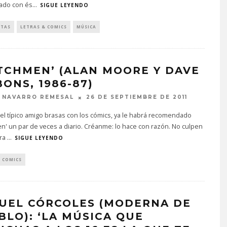
ado con és
...
CIONES
LINK’S AWAKENING’
SIGUE LEYENDO
(MIKIHARU OIWA, NINTEND
IEMBRE DE 2022
2019)
STAS
LETRAS & COMICS
MÚSICA
4 DE MARZO DE 2022
TCHMEN’ (ALAN MOORE Y DAVE
BONS, 1986-87)
 NAVARRO REMESAL
26 DE SEPTIEMBRE DE 2011
 el típico amigo brasas con los cómics, ya le habrá recomendado
' un par de veces a diario. Créanme: lo hace con razón. No culpen
bra
...
SIGUE LEYENDO
& COMICS
UEL CÓRCOLES (MODERNA DE
BLO): ‘LA MÚSICA QUE