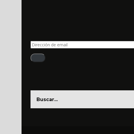
Dirección
de
email