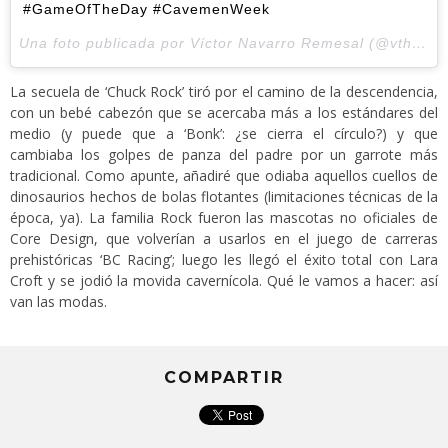
#GameOfTheDay #CavemenWeek
Una foto publicada por Víctor Navarro Remesal (@vthewanderer) el
La secuela de ‘Chuck Rock’ tiró por el camino de la descendencia,
con un bebé cabezón que se acercaba más a los estándares del
medio (y puede que a ‘Bonk’: ¿se cierra el círculo?) y que
cambiaba los golpes de panza del padre por un garrote más
tradicional. Como apunte, añadiré que odiaba aquellos cuellos de
dinosaurios hechos de bolas flotantes (limitaciones técnicas de la
época, ya). La familia Rock fueron las mascotas no oficiales de
Core Design, que volverían a usarlos en el juego de carreras
prehistóricas ‘BC Racing’; luego les llegó el éxito total con Lara
Croft y se jodió la movida cavernícola. Qué le vamos a hacer: así
van las modas.
COMPARTIR