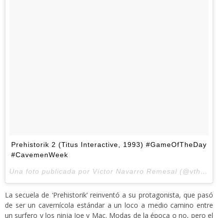
Prehistorik 2 (Titus Interactive, 1993) #GameOfTheDay
#CavemenWeek
Una foto publicada por Víctor Navarro Remesal (@vthewanderer) el
La secuela de ‘Prehistorik’ reinventó a su protagonista, que pasó
de ser un cavernícola estándar a un loco a medio camino entre
un surfero y los ninja Joe y Mac. Modas de la época o no, pero el