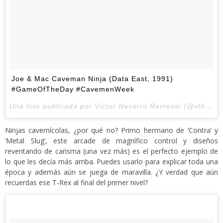
Joe & Mac Caveman Ninja (Data East, 1991)
#GameOfTheDay #CavemenWeek
Una foto publicada por Víctor Navarro Remesal (@vthewanderer) el
Ninjas cavernícolas, ¿por qué no? Primo hermano de ‘Contra’ y
‘Metal Slug’, este arcade de magnífico control y diseños
reventando de carisma (una vez más) es el perfecto ejemplo de
lo que les decía más arriba. Puedes usarlo para explicar toda una
época y además aún se juega de maravilla. ¿Y verdad que aún
recuerdas ese T-Rex al final del primer nivel?