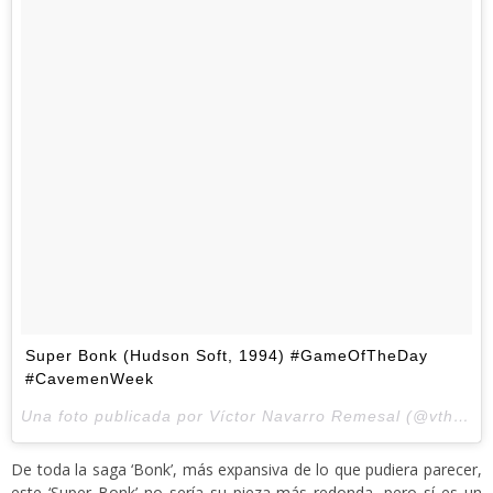
Super Bonk (Hudson Soft, 1994) #GameOfTheDay
#CavemenWeek
Una foto publicada por Víctor Navarro Remesal (@vthewanderer) el
De toda la saga ‘Bonk’, más expansiva de lo que pudiera parecer,
este ‘Super Bonk’ no sería su pieza más redonda, pero sí es un