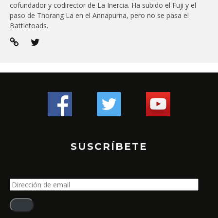
cofundador y codirector de La Inercia. Ha subido el Fuji y el
paso de Thorang La en el Annapurna, pero no se pasa el
Battletoads.
SUSCRÍBETE
Dirección
de
email