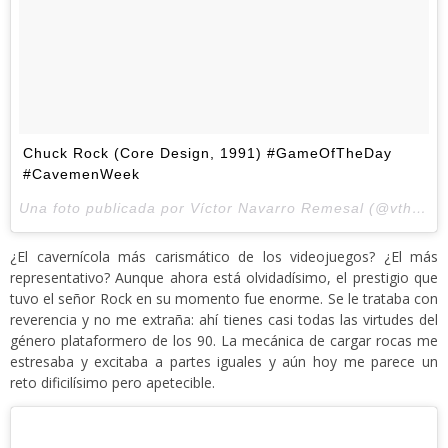
Chuck Rock (Core Design, 1991) #GameOfTheDay
#CavemenWeek
Una foto publicada por Víctor Navarro Remesal (@vthewanderer) el
¿El cavernícola más carismático de los videojuegos? ¿El más
representativo? Aunque ahora está olvidadísimo, el prestigio que
tuvo el señor Rock en su momento fue enorme. Se le trataba con
reverencia y no me extraña: ahí tienes casi todas las virtudes del
género plataformero de los 90. La mecánica de cargar rocas me
estresaba y excitaba a partes iguales y aún hoy me parece un
reto dificilísimo pero apetecible.