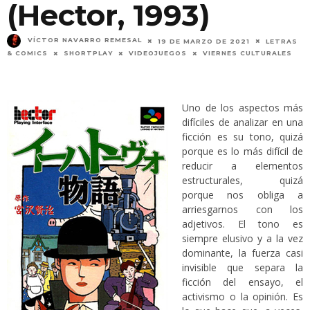
(Hector, 1993)
VÍCTOR NAVARRO REMESAL
19 DE MARZO DE 2021
LETRAS
& COMICS
SHORTPLAY
VIDEOJUEGOS
VIERNES CULTURALES
Uno de los aspectos más
difíciles de analizar en una
ficción es su tono, quizá
porque es lo más difícil de
reducir a elementos
estructurales, quizá
porque nos obliga a
arriesgarnos con los
adjetivos. El tono es
siempre elusivo y a la vez
dominante, la fuerza casi
invisible que separa la
ficción del ensayo, el
activismo o la opinión. Es