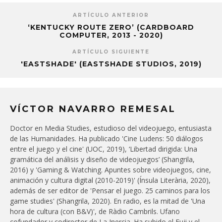
ARTÍCULO ANTERIOR
‘KENTUCKY ROUTE ZERO’ (CARDBOARD
COMPUTER, 2013 - 2020)
ARTÍCULO SIGUIENTE
'EASTSHADE' (EASTSHADE STUDIOS, 2019)
VÍCTOR NAVARRO REMESAL
Doctor en Media Studies, estudioso del videojuego, entusiasta
de las Humanidades. Ha publicado 'Cine Ludens: 50 diálogos
entre el juego y el cine' (UOC, 2019), ‘Libertad dirigida: Una
gramática del análisis y diseño de videojuegos’ (Shangrila,
2016) y 'Gaming & Watching. Apuntes sobre videojuegos, cine,
animación y cultura digital (2010-2019)' (Ínsula Literària, 2020),
además de ser editor de 'Pensar el juego. 25 caminos para los
game studies' (Shangrila, 2020). En radio, es la mitad de 'Una
hora de cultura (con B&V)', de Ràdio Cambrils. Ufano
cofundador y codirector de La Inercia. Ha subido el Fuji y el