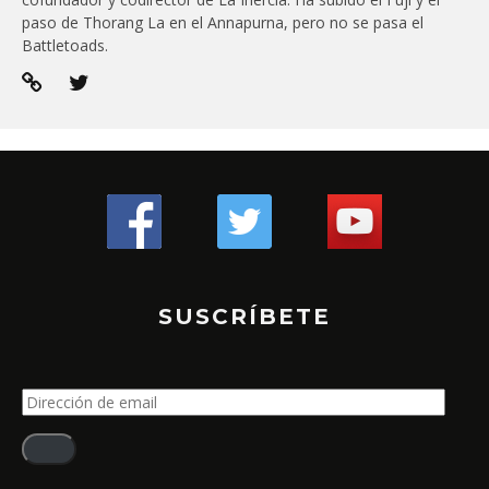
paso de Thorang La en el Annapurna, pero no se pasa el
Battletoads.
SUSCRÍBETE
Dirección
de
email