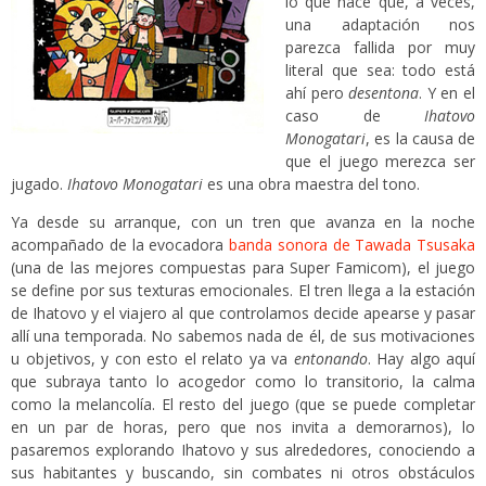
lo que hace que, a veces,
una adaptación nos
parezca fallida por muy
literal que sea: todo está
ahí pero
desentona
. Y en el
caso de
Ihatovo
Monogatari
, es la causa de
que el juego merezca ser
jugado.
Ihatovo Monogatari
es una obra maestra del tono.
Ya desde su arranque, con un tren que avanza en la noche
acompañado de la evocadora
banda sonora de Tawada Tsusaka
(una de las mejores compuestas para Super Famicom), el juego
se define por sus texturas emocionales. El tren llega a la estación
de Ihatovo y el viajero al que controlamos decide apearse y pasar
allí una temporada. No sabemos nada de él, de sus motivaciones
u objetivos, y con esto el relato ya va
entonando
. Hay algo aquí
que subraya tanto lo acogedor como lo transitorio, la calma
como la melancolía. El resto del juego (que se puede completar
en un par de horas, pero que nos invita a demorarnos), lo
pasaremos explorando Ihatovo y sus alrededores, conociendo a
sus habitantes y buscando, sin combates ni otros obstáculos