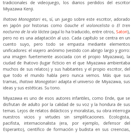
tradicionales de videojuego, los diarios perdidos del escritor
Miyazawa Kenji.
Ihatovo Monogatari
es, sí, un juego sobre este escritor, adorado
en Japón por historias como
Gauche el violoncelista
o
El tren
nocturno de la vía láctea
(aquí lo ha traducido, entre otros,
Satori
),
pero no es una adaptación al uso. Cada capítulo se centra en un
cuento suyo, pero todo se empasta mediante elementos
unificadores: el viajero anónimo (vestido con abrigo largo y gorro:
una imagen fuertemente asociada con el propio Miyazawa), la
ciudad de Ihatovo (lugar ficticio en el que Miyazawa ambientaba
muchos de sus relatos) y sus habitantes y el propio escritor, del
que todo el mundo habla pero nunca vemos. Más que sus
tramas,
Ihatovo Monogatari
adapta el universo de Miyazawa, sus
ideas y sus estéticas. Su tono.
Miyazawa es uno de esos autores infantiles, como Ende, que se
disfrutan de adulto por la calidad de su voz y la hondura de sus
temas. Lejos de relatos didácticos y moralistas, su obra interroga
nuestros vicios y virtudes sin simplificaciones. Ecologista,
pacifista, internacionalista (era, por ejemplo, defensor del
Esperanto), científico de formación y budista en sus creencias,