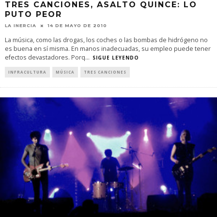
TRES CANCIONES, ASALTO QUINCE: LO
PUTO PEOR
LA INERCIA
14 DE MAYO DE 2010
La música, como las drogas, los coches o las bombas de hidrógeno no
es buena en sí misma. En manos inadecuadas, su empleo puede tener
efectos devastadores. Porq
...
SIGUE LEYENDO
INFRACULTURA
MÚSICA
TRES CANCIONES