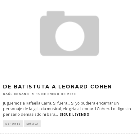
DE BATISTUTA A LEONARD COHEN
RAÚL COSANO
14 DE ENERO DE 2010
Juguemos a Rafaella Carrà. Si fuera… Si yo pudiera encarnar un
personaje de la galaxia musical, elegiría a Leonard Cohen. Lo digo sin
pensarlo demasiado ni bara
...
SIGUE LEYENDO
DEPORTE
MÚSICA