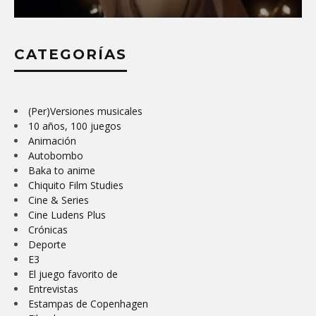
CATEGORÍAS
LOPUTONORMAL 2023: PELÍCULAS,
(Per)Versiones musicales
SERIES Y JUEGOS QUE NI DAN SUEÑO
10 años, 100 juegos
NI LO QUITAN
Animación
31 DE ENERO DE 2024
Autobombo
Baka to anime
Chiquito Film Studies
Cine & Series
Cine Ludens Plus
Crónicas
Deporte
E3
El juego favorito de
Entrevistas
Estampas de Copenhagen