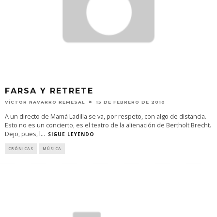
FARSA Y RETRETE
VÍCTOR NAVARRO REMESAL
15 DE FEBRERO DE 2010
A un directo de Mamá Ladilla se va, por respeto, con algo de distancia.
Esto no es un concierto, es el teatro de la alienación de Bertholt Brecht.
Dejo, pues, l
...
SIGUE LEYENDO
CRÓNICAS
MÚSICA