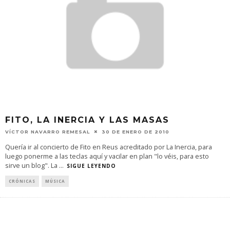
FITO, LA INERCIA Y LAS MASAS
VÍCTOR NAVARRO REMESAL
30 DE ENERO DE 2010
Quería ir al concierto de Fito en Reus acreditado por La Inercia, para
luego ponerme a las teclas aquí y vacilar en plan "lo véis, para esto
sirve un blog". La
...
SIGUE LEYENDO
CRÓNICAS
MÚSICA