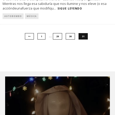
Mientras nos llega esa sabiduría que nos ilumine y nos eleve (o esa
accióndeunafuerza que modifiqu
...
SIGUE LEYENDO
AUTOBOMBO
MÚSICA
…
1
29
30
31