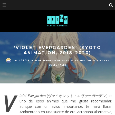
‘VIOLET EVERGARDEN’ (KYOTO
ANIMATION, 2018-2020)
LA INERCIA
11 DE FEBRERO DE 2022
ANIMACIÓN
VIERNES
CULTURALES
V
iolet Evergarden
(ヴァイオレット・エヴァーガーデン) es
uno de esos animes que me gusta recomendar,
aunque con un aviso importante: te hará llorar.
Ambientado en una suerte de era victoriana alternativa,