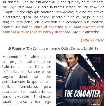
su abismo. El adulto estudioso del juego que hay en mí prefiere
The Toys That Made Us,
pero la idiotez infantil de
The Power of
Grayskull
tiene algo que también llevo dentro, que no me atrevo
a cargarme, quizá una pasión sincera que se ve, mejor que en
ninguna otra parte, en la canción que acompaña sus créditos
finales:
una balada entre el
powerpop
y el
adult oriented rock
dedicada al musculoso muñeco y su espada
. Hay que quererlos.
@vthewanderer
El Pasajero
(
The Commuter
, Jaume Collet-Serra, USA, 2018)
Me confieso fan absoluto del
cine de Jaume Collet-Serra, un
habitual en las listas de
LoPutoNormal. Su cine es un
seguro donde se sabe
perfectamente lo que depara:
thrillers formulaicos pero
rotundos, tan satisfactorios
como olvidables. El director
catalán nunca ofrece algo