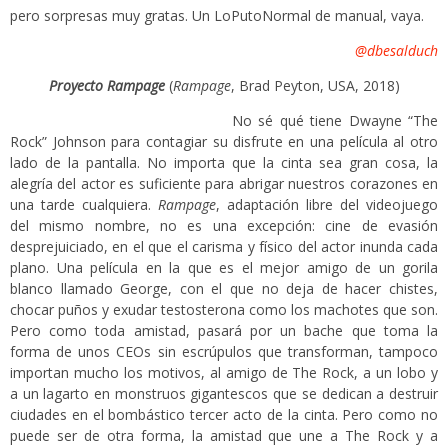
pero sorpresas muy gratas. Un LoPutoNormal de manual, vaya.
@dbesalduch
Proyecto Rampage
(
Rampage
, Brad Peyton, USA, 2018)
No sé qué tiene Dwayne “The
Rock” Johnson para contagiar su disfrute en una película al otro
lado de la pantalla. No importa que la cinta sea gran cosa, la
alegría del actor es suficiente para abrigar nuestros corazones en
una tarde cualquiera.
Rampage
, adaptación libre del videojuego
del mismo nombre, no es una excepción: cine de evasión
desprejuiciado, en el que el carisma y físico del actor inunda cada
plano. Una película en la que es el mejor amigo de un gorila
blanco llamado George, con el que no deja de hacer chistes,
chocar puños y exudar testosterona como los machotes que son.
Pero como toda amistad, pasará por un bache que toma la
forma de unos CEOs sin escrúpulos que transforman, tampoco
importan mucho los motivos, al amigo de The Rock, a un lobo y
a un lagarto en monstruos gigantescos que se dedican a destruir
ciudades en el bombástico tercer acto de la cinta. Pero como no
puede ser de otra forma, la amistad que une a The Rock y a