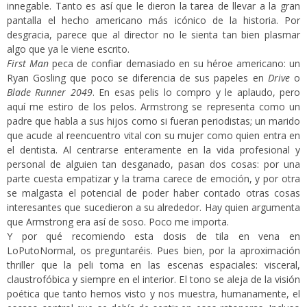
innegable. Tanto es así que le dieron la tarea de llevar a la gran
pantalla el hecho americano más icónico de la historia. Por
desgracia, parece que al director no le sienta tan bien plasmar
algo que ya le viene escrito.
First Man
peca de confiar demasiado en su héroe americano: un
Ryan Gosling que poco se diferencia de sus papeles en
Drive
o
Blade Runner 2049
. En esas pelis lo compro y le aplaudo, pero
aquí me estiro de los pelos. Armstrong se representa como un
padre que habla a sus hijos como si fueran periodistas; un marido
que acude al reencuentro vital con su mujer como quien entra en
el dentista. Al centrarse enteramente en la vida profesional y
personal de alguien tan desganado, pasan dos cosas: por una
parte cuesta empatizar y la trama carece de emoción, y por otra
se malgasta el potencial de poder haber contado otras cosas
interesantes que sucedieron a su alrededor. Hay quien argumenta
que Armstrong era así de soso. Poco me importa.
Y por qué recomiendo esta dosis de tila en vena en
LoPutoNormal, os preguntaréis. Pues bien, por la aproximación
thriller que la peli toma en las escenas espaciales: visceral,
claustrofóbica y siempre en el interior. El tono se aleja de la visión
poética que tanto hemos visto y nos muestra, humanamente, el