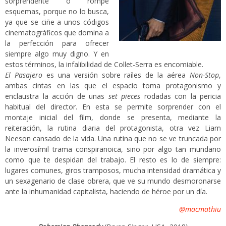
sorprendente o rompe
esquemas, porque no lo busca,
ya que se ciñe a unos códigos
cinematográficos que domina a
la perfección para ofrecer
siempre algo muy digno. Y en
estos términos, la infalibilidad de Collet-Serra es encomiable.
El Pasajero
es una versión sobre raíles de la aérea
Non-Stop
,
ambas cintas en las que el espacio toma protagonismo y
enclaustra la acción de unas
set pieces
rodadas con la pericia
habitual del director. En esta se permite sorprender con el
montaje inicial del film, donde se presenta, mediante la
reiteración, la rutina diaria del protagonista, otra vez Liam
Neeson cansado de la vida. Una rutina que no se ve truncada por
la inverosímil trama conspiranoica, sino por algo tan mundano
como que te despidan del trabajo. El resto es lo de siempre:
lugares comunes, giros tramposos, mucha intensidad dramática y
un sexagenario de clase obrera, que ve su mundo desmoronarse
ante la inhumanidad capitalista, haciendo de héroe por un día.
@macmathiu