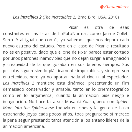
@vthewanderer
Los Increíbles 2
(
The Incredibles 2
, Brad Bird, USA, 2018)
Pixar es otra de esas
constantes en las listas de LoPutoNormal, como Jaume Collet-
Serra. Y al igual que con él, ya sabemos que nos depara cada
nuevo estreno del estudio. Pero en el caso de Pixar el resultado
no es en positivo, dado que el cine de Pixar parece estar cortado
por unos patrones inamovibles que no dejan surgir la imaginación
y creatividad de la que gozaban en sus buenos tiempos. Sus
películas siguen siendo plásticamente impecables, y siempre son
entretenidas, pero ya no aportan nada al cine ni al espectador.
Los Increíbles 2
mantiene esta dinámica, presentando un film
demasiado conservador y amable, tanto en lo cinematográfico
como en lo argumental, cuando la animación pide riesgo e
imaginación. No hace falta ser Masaaki Yuasa, pero con
Spider-
Man: Into the Spider-verse
todavía en cines y la gente de Laika
estrenando joyas cada pocos años, toca preguntarse si merece
la pena seguir prestando tanta atención a los antaño líderes de la
animación americana.