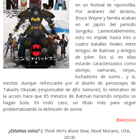
en un festival de niponofilia.
Por avatares del destino,
Bruce Wayne y familia acaban
en el Japón del periodo
Sengoku. Lamentablemente,
esto no impide hasta tres o
cuatro batallas finales entre
Amigos de Batman y Amigos
de Joker. Eso sí, en ellas
estarán caracterizados como
daimyo
, samurais, ninjas,
luchadores de sumo… y sí,
mechas
. Aunque refrescante por el diseño de personajes de
Takashi Okazaki (responsable de
Afro Samurai
), lo reiterativo de
la acción hace que 85 minutos de Batman haciendo
ninjutsu
se
hagan bola. En todo caso, un título más para seguir
problematizando la definición de
anime
.
@Anlololo
¿Estamos solos?
(
I Think We’re Alone Now,
Reed Morano, USA,
2018)