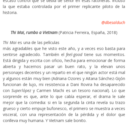
escaso control que se debía de sentir en esas ratoneras. Incluso
la que estaba controlada por el primer replicante piloto de la
historia.
@dbesalduch
Thi Mai, rumbo a Vietnam
(Patricia Ferreira, España, 2018)
Thi Mai
es una de las películas
más agradables que he visto este año, y a veces eso basta para
sentirse agradecido. También el
feel-good
tiene sus momentos.
Está dirigida y escrita con oficio, hecha para emocionar de forma
abierta y hacernos pasar un buen rato, y la elevan unos
personajes decentes y un reparto en el que ningún actor está mal
y algunos están muy bien (Adriana Ozores y Aitana Sánchez-Gijón
funcionan de lujo, mi resistencia a Dani Rovira ha desaparecido
con
Superlópez
y Carmen Machi es un tesoro nacional). Lo que
sorprende es que, ante lo que cabía esperar, el drama le sale
mejor que la comedia: si en la segunda la cinta revela su trazo
grueso y cierto empuje bufonesco, el primero se muestra a veces
visceral, con una representación de la pérdida y el dolor que
conlleva muy humana. Y Vietnam sale bonito.