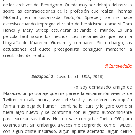
de los archivos del Pentágono. Queda muy por debajo del retrato
sobre las contradicciones de la profesión que realiza Thomas
McCarthy en la oscarizada
Spotlight
. Spielberg se me hace
excesivo cuando impregna el relato de heroicismo, como si Tom
Hanks y Meryl Streep estuvieran salvando el mundo. Es una
película fácil sobre los hechos. Les recomiendo que lean la
biografía de Khaterine Graham y comparen. Sin embargo, las
actuaciones del dueto protagonista consiguen mantener la
credibilidad del relato.
@CanovadaDe
Deadpool 2
(David Leitch, USA, 2018)
No soy demasiado amigo de
Masacre, un personaje que me parece la encarnación viviente de
Twitter: no calla nunca, vive del
shock
y las referencias pop (la
forma más baja de humor), combina lo cursi y lo gore como si
fuera algo nuevo y se conforma con el gesto autoconsciente
para excusar sus faltas. No, no vale con gritar “pelea CG” para
colarnos una Sin embargo, a veces me sorprende, como Twitter,
con algún chiste inspirado, algún apunte acertado, algún delirio