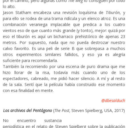
por el camino, pero algunas como
The Meg
lo consiguen por todo
lo alto.
Jason Statham encabeza una revisión loquísima de
Tiburón
, y
para ello se rodea de una trama ridícula y un elenco atroz. Es una
combinación veraniega implacable que predica a los cuatro
vientos eso de que cuanto más grande (y tonto), mejor: quizá por
eso el tiburón es aquí un bicharraco prehistórico de apenas 23
metros. Por supuesto, nada que no pueda destrozar nuestro
calvo favorito. Es una peli de serie B que sobrepasa a muchos
otros experimentos similares fallidos, y eso ya es alegría
suficiente para recomendarla.
También la recomiendo por una escena de puro drama que me
hizo llorar de la risa, todavía más cuando uno de los
espectadores, cabreado, me pidió hacer silencio. A mí y al resto
de la sala. Sentí que la película había construido ese momento
con esa finalidad en mente.
@dbesalduch
Los archivos del Pentágono
(
The Post,
Steven Spielberg, USA, 2017)
No encuentro sustancia
periodística en el relato de Steven Spielberg sobre la publicación