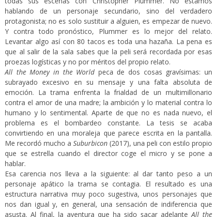
todas sus escenas con Christopher Plummer. No estamos
hablando de un personaje secundario, sino del verdadero
protagonista; no es solo sustituir a alguien, es empezar de nuevo.
Y contra todo pronóstico, Plummer es lo mejor del relato.
Levantar algo así con 80 tacos es toda una hazaña. La pena es
que al salir de la sala sabes que la peli será recordada por esas
proezas logísticas y no por méritos del propio relato.
All the Money in the World
peca de dos cosas gravísimas: un
subrayado excesivo en su mensaje y una falta absoluta de
emoción. La trama enfrenta la frialdad de un multimillonario
contra el amor de una madre; la ambición y lo material contra lo
humano y lo sentimental. Aparte de que no es nada nuevo, el
problema es el bombardeo constante. La tesis se acaba
convirtiendo en una moraleja que parece escrita en la pantalla.
Me recordó mucho a
Suburbicon
(2017), una peli con estilo propio
que se estrella cuando el director coge el micro y se pone a
hablar.
Esa carencia nos lleva a la siguiente: al dar tanto peso a un
personaje apático la trama se contagia. El resultado es una
estructura narrativa muy poco sugestiva, unos personajes que
nos dan igual y, en general, una sensación de indiferencia que
asusta. Al final, la aventura que ha sido sacar adelante
All the