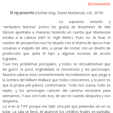
@CanovadaDe
El rey proscrito
(
Outlaw
King
, David Mackenzie, UK, 2018)
La supuesta revisión y
“verdadera historia” (cómo les gusta) de
Braveheart
de Mel
Gibson apuntaba a maneras teniendo en cuenta que Mackenzie
estaba a la cabeza (
Hell or High Water
). Pues no. Al final, el
cambio de perspectiva nos ha dejado con el drama de época más
sosainas e insípido del año, a pesar de contar con un diseño de
producción que quita el hipo y algunas escenas de acción
logradas.
Tuve tres problemas principales, y todos se retroalimentan que
da gusto: la poca originalidad, la monotonía y los personajes.
Nuestra cabeza está constantemente recordándonos que juega a
la sombra del William Wallace que todos conocemos, y lo peor es
que la propia peli parece conformarse. Todo nos suena, todo se
repite, y los personajes carecen del carisma necesario para
animarnos. Y aun con todo eso, de vez en cuando despunta y nos
despierta.
La vi en el TIFF porque me falló otra peli que pretendía ver en su
lugar. La sala se llenó. Al aparecer los créditos finales en pantalla,