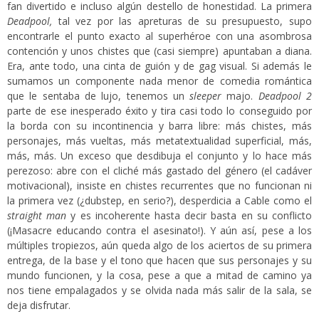
fan divertido e incluso algún destello de honestidad. La primera
Deadpool,
tal vez por las apreturas de su presupuesto, supo
encontrarle el punto exacto al superhéroe con una asombrosa
contención y unos chistes que (casi siempre) apuntaban a diana.
Era, ante todo, una cinta de guión y de gag visual. Si además le
sumamos un componente nada menor de comedia romántica
que le sentaba de lujo, tenemos un
sleeper
majo.
Deadpool 2
parte de ese inesperado éxito y tira casi todo lo conseguido por
la borda con su incontinencia y barra libre: más chistes, más
personajes, más vueltas, más metatextualidad superficial, más,
más, más. Un exceso que desdibuja el conjunto y lo hace más
perezoso: abre con el cliché más gastado del género (el cadáver
motivacional), insiste en chistes recurrentes que no funcionan ni
la primera vez (¿dubstep, en serio?), desperdicia a Cable como el
straight man
y es incoherente hasta decir basta en su conflicto
(¡Masacre educando contra el asesinato!). Y aún así, pese a los
múltiples tropiezos, aún queda algo de los aciertos de su primera
entrega, de la base y el tono que hacen que sus personajes y su
mundo funcionen, y la cosa, pese a que a mitad de camino ya
nos tiene empalagados y se olvida nada más salir de la sala, se
deja disfrutar.