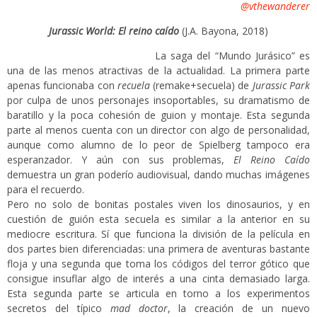
@vthewanderer
Jurassic World: El reino caído
(J.A. Bayona, 2018)
La saga del “Mundo Jurásico” es
una de las menos atractivas de la actualidad. La primera parte
apenas funcionaba con
recuela
(remake+secuela) de
Jurassic Park
por culpa de unos personajes insoportables, su dramatismo de
baratillo y la poca cohesión de guion y montaje. Esta segunda
parte al menos cuenta con un director con algo de personalidad,
aunque como alumno de lo peor de Spielberg tampoco era
esperanzador. Y aún con sus problemas,
El Reino Caído
demuestra un gran poderío audiovisual, dando muchas imágenes
para el recuerdo.
Pero no solo de bonitas postales viven los dinosaurios, y en
cuestión de guión esta secuela es similar a la anterior en su
mediocre escritura. Sí que funciona la división de la película en
dos partes bien diferenciadas: una primera de aventuras bastante
floja y una segunda que toma los códigos del terror gótico que
consigue insuflar algo de interés a una cinta demasiado larga.
Esta segunda parte se articula en torno a los experimentos
secretos del típico
mad doctor
, la creación de un nuevo