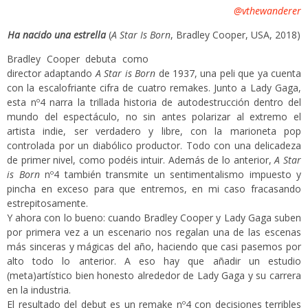
@vthewanderer
Ha nacido una estrella
(
A Star Is Born
, Bradley Cooper, USA, 2018)
Bradley Cooper debuta como
director adaptando
A Star is Born
de 1937, una peli que ya cuenta
con la escalofriante cifra de cuatro remakes. Junto a Lady Gaga,
esta nº4 narra la trillada historia de autodestrucción dentro del
mundo del espectáculo, no sin antes polarizar al extremo el
artista indie, ser verdadero y libre, con la marioneta pop
controlada por un diabólico productor. Todo con una delicadeza
de primer nivel, como podéis intuir. Además de lo anterior,
A Star
is Born
nº4 también transmite un sentimentalismo impuesto y
pincha en exceso para que entremos, en mi caso fracasando
estrepitosamente.
Y ahora con lo bueno: cuando Bradley Cooper y Lady Gaga suben
por primera vez a un escenario nos regalan una de las escenas
más sinceras y mágicas del año, haciendo que casi pasemos por
alto todo lo anterior. A eso hay que añadir un estudio
(meta)artístico bien honesto alrededor de Lady Gaga y su carrera
en la industria.
El resultado del debut es un remake nº4 con decisiones terribles