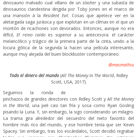
dinosaurio malvado cual villano de un
slasher
y una subasta de
dinosaurios clandestina dirigida por Toby Jones en el marco de
una mansión à la
Resident Evil
. Cosas que apetece ver en la
aletargada saga jurásica y que explotan en un clímax en el que un
montón de ricachones son devorados. Entonces, aunque no era
difícil,
El reino caído
es superior a su antecesora: el carácter
melancólico y trágico de la primera parte de la cinta, unido a la
locura gótica de la segunda la hacen una película interesante,
aunque muy alejada del buen blockbuster contemporáneo.
@macmathiu
Todo el dinero del mundo
(
All The Money In The World
, Ridley
Scott, USA, 2017)
Seguimos la ronda de
pinchazos de grandes directores con Ridley Scott y
All the Money
in the World
, una peli casi tan fría y sosa como Ryan Gosling
pisando la Luna. Y, sin embargo, la sigo considerando un milagro.
La trama gira alrededor del secuestro del nieto favorito del
hombre más rico del mundo, y ese hombre tenía que ser Kevin
Spacey. Sin embargo, tras los escándalos, Scott decidió regrabar