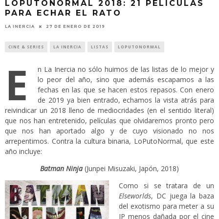
LOPUTONORMAL 2018: 21 PELÍCULAS
PARA ECHAR EL RATO
LA INERCIA
27 DE ENERO DE 2019
CINE & SERIES
LA INERCIA
LISTAS
LOPUTONORMAL
E
n La Inercia no sólo huimos de las listas de lo mejor y
lo peor del año, sino que además escapamos a las
fechas en las que se hacen estos repasos. Con enero
de 2019 ya bien entrado, echamos la vista atrás para
reivindicar un 2018 lleno de mediocridades (en el sentido literal)
que nos han entretenido, películas que olvidaremos pronto pero
que nos han aportado algo y de cuyo visionado no nos
arrepentimos. Contra la cultura binaria, LoPutoNormal, que este
año incluye:
Batman Ninja
(Junpei Misuzaki, Japón, 2018)
Como si se tratara de un
Elseworlds
, DC juega la baza
del exotismo para meter a su
IP menos dañada por el cine