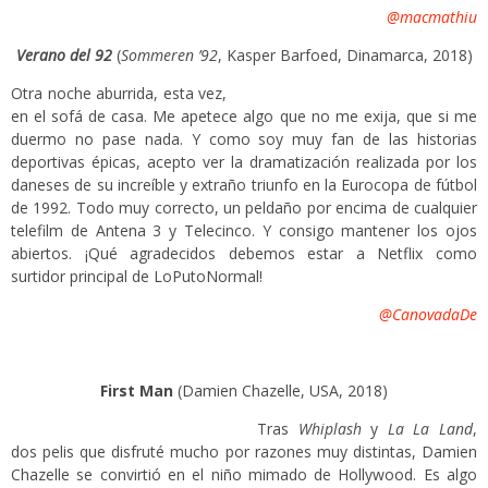
@macmathiu
Verano del 92
(
Sommeren ’92
, Kasper Barfoed, Dinamarca, 2018)
Otra noche aburrida, esta vez,
en el sofá de casa. Me apetece algo que no me exija, que si me
duermo no pase nada. Y como soy muy fan de las historias
deportivas épicas, acepto ver la dramatización realizada por los
daneses de su increíble y extraño triunfo en la Eurocopa de fútbol
de 1992. Todo muy correcto, un peldaño por encima de cualquier
telefilm de Antena 3 y Telecinco. Y consigo mantener los ojos
abiertos. ¡Qué agradecidos debemos estar a Netflix como
surtidor principal de LoPutoNormal!
@CanovadaDe
First Man
(Damien Chazelle, USA, 2018)
Tras
Whiplash
y
La La Land
,
dos pelis que disfruté mucho por razones muy distintas, Damien
Chazelle se convirtió en el niño mimado de Hollywood. Es algo