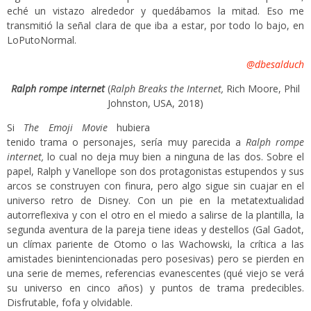
eché un vistazo alrededor y quedábamos la mitad. Eso me
transmitió la señal clara de que iba a estar, por todo lo bajo, en
LoPutoNormal.
@dbesalduch
Ralph rompe internet
(
Ralph Breaks the Internet,
Rich Moore, Phil
Johnston, USA, 2018)
Si
The Emoji Movie
hubiera
tenido trama o personajes, sería muy parecida a
Ralph rompe
internet,
lo cual no deja muy bien a ninguna de las dos. Sobre el
papel, Ralph y Vanellope son dos protagonistas estupendos y sus
arcos se construyen con finura, pero algo sigue sin cuajar en el
universo retro de Disney. Con un pie en la metatextualidad
autorreflexiva y con el otro en el miedo a salirse de la plantilla, la
segunda aventura de la pareja tiene ideas y destellos (Gal Gadot,
un clímax pariente de Otomo o las Wachowski, la crítica a las
amistades bienintencionadas pero posesivas) pero se pierden en
una serie de memes, referencias evanescentes (qué viejo se verá
su universo en cinco años) y puntos de trama predecibles.
Disfrutable, fofa y olvidable.