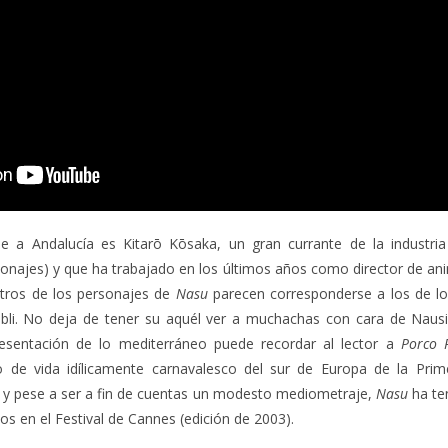
e a Andalucía es Kitarō Kōsaka, un gran currante de la industri
onajes) y que ha trabajado en los últimos años como director de an
stros de los personajes de
Nasu
parecen corresponderse a los de los
bli. No deja de tener su aquél ver a muchachas con cara de Nausic
resentación de lo mediterráneo puede recordar al lector a
Porco 
lo de vida idílicamente carnavalesco del sur de Europa de la Prim
, y pese a ser a fin de cuentas un modesto mediometraje,
Nasu
ha te
s en el Festival de Cannes (edición de 2003).