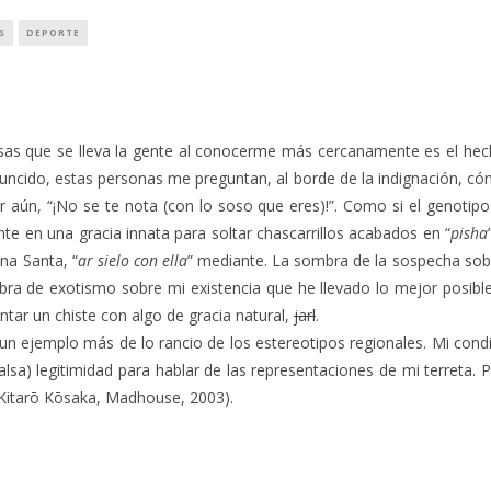
S
DEPORTE
sas que se lleva la gente al conocerme más cercanamente es el he
uncido, estas personas me preguntan, al borde de la indignación, c
aún, “¡No se te nota (con lo soso que eres)!”. Como si el genotipo
e en una gracia innata para soltar chascarrillos acabados en “
pisha
na Santa, “
ar sielo con ella
” mediante. La sombra de la sospecha sob
ra de exotismo sobre mi existencia que he llevado lo mejor posible.
ontar un chiste con algo de gracia natural,
jarl
.
 un ejemplo más de lo rancio de los estereotipos regionales. Mi cond
alsa) legitimidad para hablar de las representaciones de mi terreta.
Kitarō Kōsaka, Madhouse, 2003).