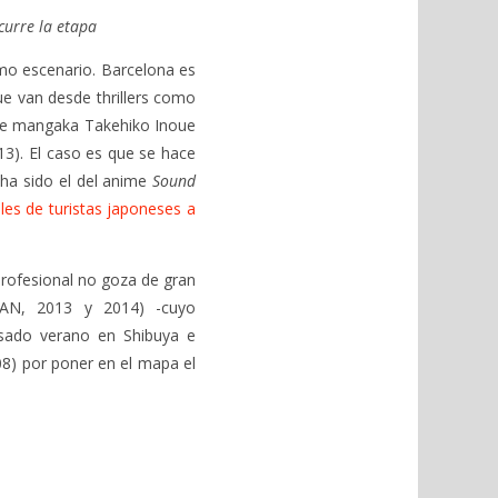
curre la etapa
mo escenario. Barcelona es
ue van desde thrillers como
ebre mangaka Takehiko Inoue
3). El caso es que se hace
 ha sido el del anime
Sound
les de turistas japoneses a
 profesional no goza de gran
AN, 2013 y 2014) -cuyo
asado verano en Shibuya e
08) por poner en el mapa el