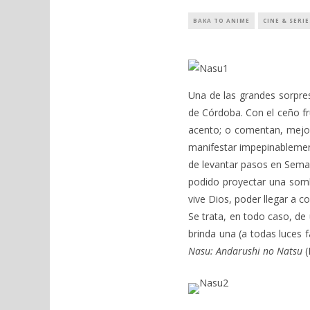
BAKA TO ANIME
CINE & SERIE
Una de las grandes sorpre
de Córdoba. Con el ceño fr
acento; o comentan, mejor 
manifestar impepinablement
de levantar pasos en Sema
podido proyectar una somb
vive Dios, poder llegar a c
Se trata, en todo caso, de
brinda una (a todas luces f
Nasu: Andarushi no Natsu
(