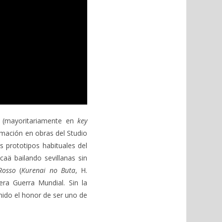
a (mayoritariamente en
key
imación en obras del Studio
 prototipos habituales del
aä bailando sevillanas sin
Rosso
(
Kurenai no Buta
, H.
era Guerra Mundial. Sin la
nido el honor de ser uno de