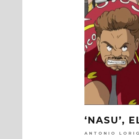
‘NASU’, 
ANTONIO LORI