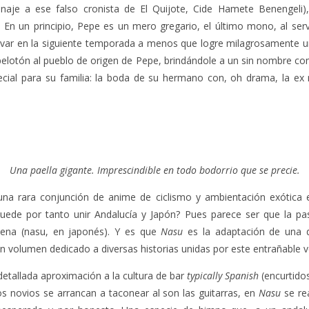
je a ese falso cronista de El Quijote, Cide Hamete Benengeli), 
a. En un principio, Pepe es un mero gregario, el último mono, al serv
ovar en la siguiente temporada a menos que logre milagrosamente una
al pelotón al pueblo de origen de Pepe, brindándole a un sin nombre c
pecial para su familia: la boda de su hermano con, oh drama, la e
Una paella gigante. Imprescindible en todo bodorrio que se precie.
na rara conjunción de anime de ciclismo y ambientación exótica 
uede por tanto unir Andalucía y Japón? Pues parece ser que la pas
jena (nasu, en japonés). Y es que
Nasu
es la adaptación de una d
volumen dedicado a diversas historias unidas por este entrañable v
detallada aproximación a la cultura de bar
typically Spanish
(encurtido
los novios se arrancan a taconear al son las guitarras, en
Nasu
se rea