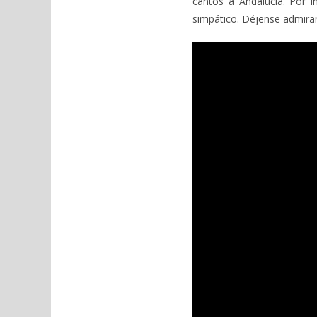
cantos a Andalucía. Por 
simpático. Déjense admirar 