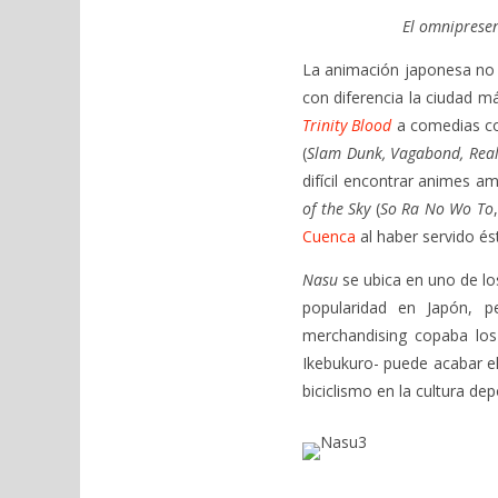
El omnipresen
La animación japonesa no 
con diferencia la ciudad m
Trinity Blood
a comedias 
(
Slam Dunk, Vagabond, Rea
difícil encontrar animes 
of the Sky
(
So Ra No Wo To
Cuenca
al haber servido és
Nasu
se ubica en uno de los
popularidad en Japón,
merchandising copaba los
Ikebukuro- puede acabar el
biciclismo en la cultura dep