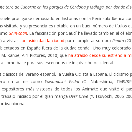
te toro de Osborne en los parajes de Córdoba y Málaga, por donde dis
suele prodigarse demasiado en historias con la Península Ibérica co
ás visitada y su presencia es notable en un buen número de títulos q
como
Shin-chan
. La fascinación por Gaudí ha llevado también al cél
l
) a visitar
con asiduidad la ciudad
para completar su obra
Pepita
(201
ambientados en España fuera de la ciudad condal. Uno muy celebrado
, M. Kanbe, A-1 Pictures, 2010) que
ha atraído desde su estreno a mi
ta como base para sus escenarios de inspiración occidental.
 clásicos del verano español, la Vuelta Ciclista a España. El ciclismo
 pero un anime como
Yowamushi Pedal
(O. Nabeshima, TMS/8P
 expositores más vistosos de todos los Animate que visité el p
 trabajo iniciado por el gran manga
Over Drive
(Y. Tsuyoshi, 2005-20
ortiva nipona.