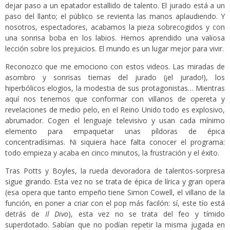
dejar paso a un epatador estallido de talento. El jurado está a un
paso del llanto; el público se revienta las manos aplaudiendo. Y
nosotros, espectadores, acabamos la pieza sobrecogidos y con
una sonrisa boba en los labios. Hemos aprendido una valiosa
lección sobre los prejuicios. El mundo es un lugar mejor para vivir.
Reconozco que me emociono con estos videos. Las miradas de
asombro y sonrisas tiernas del jurado (¡el jurado!), los
hiperbólicos elogios, la modestia de sus protagonistas… Mientras
aquí nos tenemos que conformar con villanos de opereta y
revelaciones de medio pelo, en el Reino Unido todo es explosivo,
abrumador. Cogen el lenguaje televisivo y usan cada mínimo
elemento para empaquetar unas píldoras de épica
concentradísimas. Ni siquiera hace falta conocer el programa:
todo empieza y acaba en cinco minutos, la frustración y el éxito.
Tras Potts y Boyles, la rueda devoradora de talentos-sorpresa
sigue girando. Esta vez no se trata de épica de lírica y gran opera
(esa opera que tanto empeño tiene Simon Cowell, el villano de la
función, en poner a criar con el pop más facilón: sí, este tío está
detrás de
Il Divo
), esta vez no se trata del feo y tímido
superdotado. Sabían que no podían repetir la misma jugada en