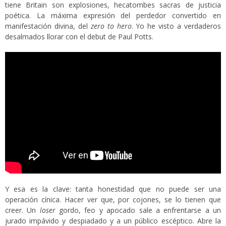
tiene Britain son explosiones, hecatombes sacras de justicia
poética. La máxima expresión del perdedor convertido en
manifestación divina, del
zero to hero
. Yo he visto a verdaderos
desalmados llorar con el debut de Paul Potts.
Y esa es la clave: tanta honestidad que no puede ser una
operación cínica. Hacer ver que, por cojones, se lo tienen que
creer. Un
loser
gordo, feo y apocado sale a enfrentarse a un
jurado impávido y despiadado y a un público escéptico. Abre la