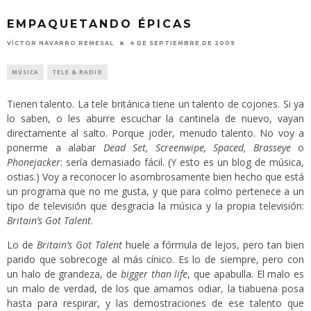
EMPAQUETANDO ÉPICAS
VÍCTOR NAVARRO REMESAL
4 DE SEPTIEMBRE DE 2009
MÚSICA
TELE & RADIO
Tienen talento. La tele británica tiene un talento de cojones. Si ya
lo saben, o les aburre escuchar la cantinela de nuevo, vayan
directamente al salto. Porque joder, menudo talento. No voy a
ponerme a alabar
Dead Set, Screenwipe, Spaced, Brasseye
o
Phonejacker
: sería demasiado fácil. (Y esto es un blog de música,
ostias.) Voy a reconocer lo asombrosamente bien hecho que está
un programa que no me gusta, y que para colmo pertenece a un
tipo de televisión que desgracia la música y la propia televisión:
Britain’s Got Talent
.
Lo de
Britain’s Got Talent
huele a fórmula de lejos, pero tan bien
parido que sobrecoge al más cínico. Es lo de siempre, pero con
un halo de grandeza, de
bigger than life
, que apabulla. El malo es
un malo de verdad, de los que amamos odiar, la tiabuena posa
hasta para respirar, y las demostraciones de ese talento que