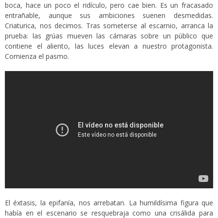
boca, hace un poco el ridículo, pero cae bien. Es un fracasado
entrañable, aunque sus ambiciones suenen desmedidas.
Criaturica, nos decimos. Tras someterse al escarnio, arranca la
prueba: las grúas mueven las cámaras sobre un público que
contiene el aliento, las luces elevan a nuestro protagonista.
Comienza el pasmo.
El éxtasis, la epifanía, nos arrebatan. La humildísima figura que
había en el escenario se resquebraja como una crisálida para