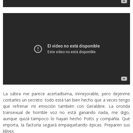
La sátira me parece acertadísima, inmejorable, pero dejenme
contarles un secreto: todo está tan bien hecho que a veces tengo
que refrenar mi emoción también con Geraldine. La oronda
transexual de horrible voz no está ganando nada, me digo,
aunque quizá tampoco lo hayan hecho Potts y compañía. Qué
importa, la factoría seguirá empaquetando épicas. Preparen sus
klínex.