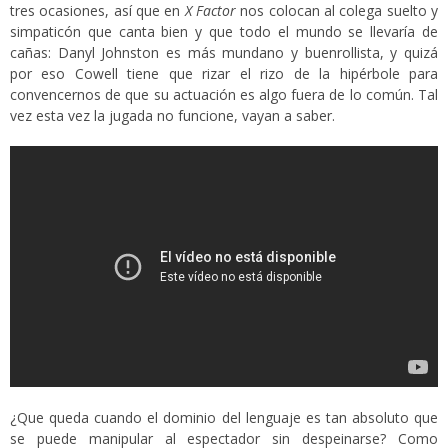
tres ocasiones, así que en
X Factor
nos colocan al colega suelto y
simpaticón que canta bien y que todo el mundo se llevaría de
cañas: Danyl Johnston es más mundano y buenrollista, y quizá
por eso Cowell tiene que rizar el rizo de la hipérbole para
convencernos de que su actuación es algo fuera de lo común. Tal
vez esta vez la jugada no funcione, vayan a saber.
¿Que queda cuando el dominio del lenguaje es tan absoluto que
se puede manipular al espectador sin despeinarse? Como