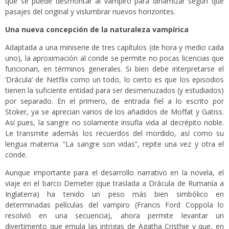
que se puede desmontar al vampiro para dinamizar según qué
pasajes del original y vislumbrar nuevos horizontes.
Una nueva concepción de la naturaleza vampírica
Adaptada a una miniserie de tres capítulos (de hora y medio cada
uno), la aproximación al conde se permite no pocas licencias que
funcionan, en términos generales. Si bien debe interpretarse el
‘Drácula’ de Netflix como un todo, lo cierto es que los episodios
tienen la suficiente entidad para ser desmenuzados (y estudiados)
por separado. En el primero, de entrada fiel a lo escrito por
Stoker, ya se aprecian varios de los añadidos de Moffat y Gatiss.
Así pues, la sangre no solamente insufla vida al decrépito noble.
Le transmite además los recuerdos del mordido, así como su
lengua materna. “La sangre son vidas”, repite una vez y otra el
conde.
Aunque importante para el desarrollo narrativo en la novela, el
viaje en el barco Demeter (que traslada a Drácula de Rumanía a
Inglaterra) ha tenido un peso más bien simbólico en
determinadas películas del vampiro (Francis Ford Coppola lo
resolvió en una secuencia), ahora permite levantar un
divertimento que emula las intrigas de Agatha Cristhie y que, en