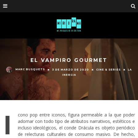
EL VAMPIRO GOURMET
MARC BUSQUETS
3 DE MARZO DE 2020
CINE & SERIES
LA
INERCIA
I
cono pop entre iconos, figura permeable a la que poder
adornar con todo tipo de atributos narrativos, estéticos e
incluso ideológicos, el conde Drácula es objeto periódico
de relecturas culturales de consumo masivo. De hecho,