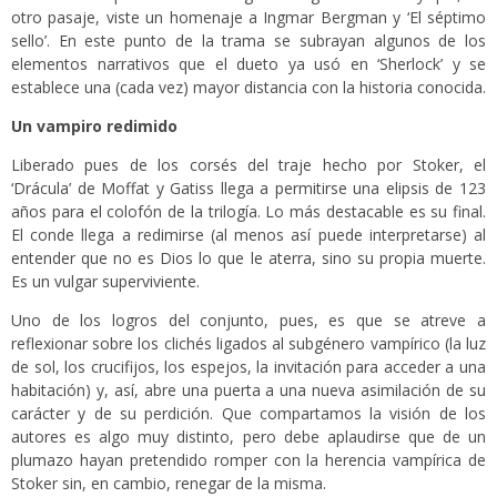
otro pasaje, viste un homenaje a Ingmar Bergman y ‘El séptimo
sello’. En este punto de la trama se subrayan algunos de los
elementos narrativos que el dueto ya usó en ‘Sherlock’ y se
establece una (cada vez) mayor distancia con la historia conocida.
Un vampiro redimido
Liberado pues de los corsés del traje hecho por Stoker, el
‘Drácula’ de Moffat y Gatiss llega a permitirse una elipsis de 123
años para el colofón de la trilogía. Lo más destacable es su final.
El conde llega a redimirse (al menos así puede interpretarse) al
entender que no es Dios lo que le aterra, sino su propia muerte.
Es un vulgar superviviente.
Uno de los logros del conjunto, pues, es que se atreve a
reflexionar sobre los clichés ligados al subgénero vampírico (la luz
de sol, los crucifijos, los espejos, la invitación para acceder a una
habitación) y, así, abre una puerta a una nueva asimilación de su
carácter y de su perdición. Que compartamos la visión de los
autores es algo muy distinto, pero debe aplaudirse que de un
plumazo hayan pretendido romper con la herencia vampírica de
Stoker sin, en cambio, renegar de la misma.