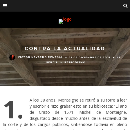
CONTRA LA ACTUALIDAD
VÍCTOR NAVARRO REMESAL
17 DE DICIEMBRE DE 2021
LA
INERCIA
PERIODISMO
1.
A los 38 años, Montaigne se retiró a su torre a leer
y escribir e hizo grabar esto en su biblioteca: “El año
de Cristo de 1571, Michel de Montaigne,
disgustado desde mucho antes de la esclavitud de
la corte y de los cargos públicos, sintiéndose todavía en pleno