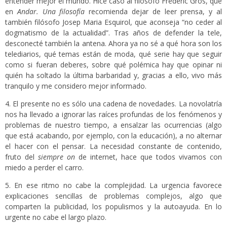
entender mejor el mundo. Hice caso al filósofo Frederic Gros, que
en
Andar. Una filosofía
recomienda dejar de leer prensa, y al
también filósofo Josep Maria Esquirol, que aconseja “no ceder al
dogmatismo de la actualidad”. Tras años de defender la tele,
desconecté también la antena. Ahora ya no sé a qué hora son los
telediarios, qué temas están de moda, qué serie hay que seguir
como si fueran deberes, sobre qué polémica hay que opinar ni
quién ha soltado la última barbaridad y, gracias a ello, vivo más
tranquilo y me considero mejor informado.
4. El presente no es sólo una cadena de novedades. La novolatría
nos ha llevado a ignorar las raíces profundas de los fenómenos y
problemas de nuestro tiempo, a ensalzar las ocurrencias (algo
que está acabando, por ejemplo, con la educación), a no alternar
el hacer con el pensar. La necesidad constante de contenido,
fruto del
siempre on
de internet, hace que todos vivamos con
miedo a perder el carro.
5. En ese ritmo no cabe la complejidad. La urgencia favorece
explicaciones sencillas de problemas complejos, algo que
comparten la publicidad, los populismos y la autoayuda. En lo
urgente no cabe el largo plazo.