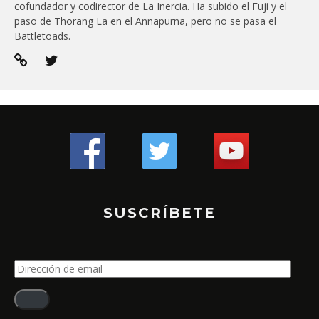
cofundador y codirector de La Inercia. Ha subido el Fuji y el
paso de Thorang La en el Annapurna, pero no se pasa el
Battletoads.
SUSCRÍBETE
Dirección
de
email