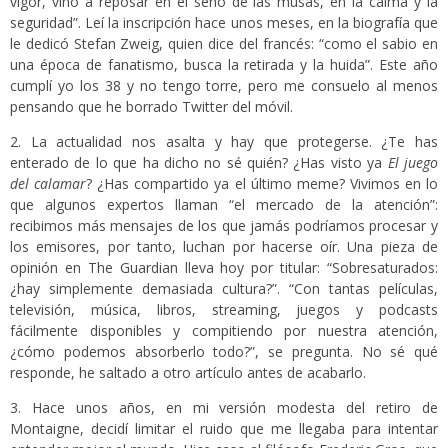
vigor, vino a reposar en el seno de las musas, en la calma y la
seguridad”. Leí la inscripción hace unos meses, en la biografía que
le dedicó Stefan Zweig, quien dice del francés: “como el sabio en
una época de fanatismo, busca la retirada y la huida”. Este año
cumplí yo los 38 y no tengo torre, pero me consuelo al menos
pensando que he borrado Twitter del móvil.
2. La actualidad nos asalta y hay que protegerse. ¿Te has
enterado de lo que ha dicho no sé quién? ¿Has visto ya
El juego
del calamar
? ¿Has compartido ya el último meme? Vivimos en lo
que algunos expertos llaman “el mercado de la atención”:
recibimos más mensajes de los que jamás podríamos procesar y
los emisores, por tanto, luchan por hacerse oír. Una pieza de
opinión en The Guardian lleva hoy por titular: “Sobresaturados:
¿hay simplemente demasiada cultura?”. “Con tantas películas,
televisión, música, libros, streaming, juegos y podcasts
fácilmente disponibles y compitiendo por nuestra atención,
¿cómo podemos absorberlo todo?”, se pregunta. No sé qué
responde, he saltado a otro artículo antes de acabarlo.
3. Hace unos años, en mi versión modesta del retiro de
Montaigne, decidí limitar el ruido que me llegaba para intentar