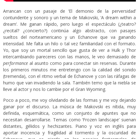
Arrancan con un pasaje de ‘El demonio de la perversidad’
contundente y sonoro y un tema de Makovski, ‘A dream within a
dream’. Me ganan rápido, pero luego el espectáculo (¿teatro?
¿recital? ¿concierto?) continúa algo abstracto, con pasajes
sueltos del norteamericano y un Echanove que va ganando
intensidad. Me falta un hilo o tal vez familiaridad con el formato.
Yo, que soy un mortal sencillo que gusta de ver a Hulk y Thor
intercambiando pareceres con las manos, le veo demasiado de
performance
al asunto como para conectar sin reservas. Durante
los primeros minutos me entretengo con la calidad del sonido
(tremenda), con el ritmo verbal de Echanove y con las ráfagas de
humo que van invadiendo la sala. También temo que la niebla se
lleve al actor y nos lo cambie por el Gran Wyoming.
Poco a poco, me voy olvidando de las formas y me voy dejando
ganar por el discurso. La música de Makovski es nítida, muy
definida, esquemática, como un conjunto de apuntes que no
necesitan desarrollarse. Temas como ‘Frozen landscape’ suenan
distantes, gélidos y hechizantes. Piano y voz en inglés para
aportar inocencia y fragilidad al tormento y la oscuridad de