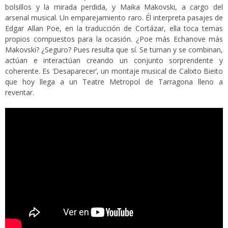
bolsillos y la mirada perdida, y Maika Makovski, a cargo del
arsenal musical. Un emparejamiento raro. Él interpreta pasajes de
Edgar Allan Poe, en la traducción de Cortázar, ella toca temas
propios compuestos para la ocasión. ¿Poe más Echanove más
Makovski? ¿Seguro? Pues resulta que sí. Se turnan y se combinan,
actúan e interactúan creando un conjunto sorprendente y
coherente. Es ‘Desaparecer’, un montaje musical de Calixto Bieito
que hoy llega a un Teatre Metropol de Tarragona lleno a
reventar.