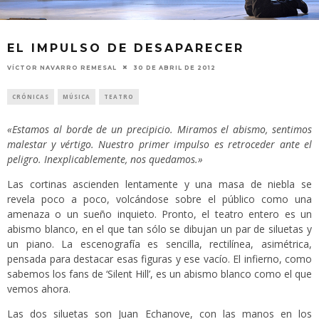
EL IMPULSO DE DESAPARECER
VÍCTOR NAVARRO REMESAL
30 DE ABRIL DE 2012
CRÓNICAS
MÚSICA
TEATRO
«Estamos al borde de un precipicio. Miramos el abismo, sentimos
malestar y vértigo. Nuestro primer impulso es retroceder ante el
peligro. Inexplicablemente, nos quedamos.»
Las cortinas ascienden lentamente y una masa de niebla se
revela poco a poco, volcándose sobre el público como una
amenaza o un sueño inquieto. Pronto, el teatro entero es un
abismo blanco, en el que tan sólo se dibujan un par de siluetas y
un piano. La escenografía es sencilla, rectilínea, asimétrica,
pensada para destacar esas figuras y ese vacío. El infierno, como
sabemos los fans de ‘Silent Hill’, es un abismo blanco como el que
vemos ahora.
Las dos siluetas son Juan Echanove, con las manos en los