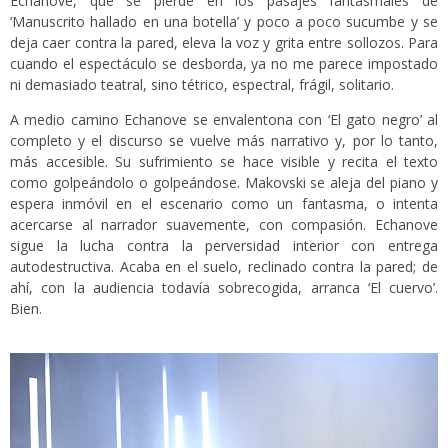
Echanove, que se pierde en los pasajes fantasmales de
‘Manuscrito hallado en una botella’ y poco a poco sucumbe y se
deja caer contra la pared, eleva la voz y grita entre sollozos. Para
cuando el espectáculo se desborda, ya no me parece impostado
ni demasiado teatral, sino tétrico, espectral, frágil, solitario.
A medio camino Echanove se envalentona con ‘El gato negro’ al
completo y el discurso se vuelve más narrativo y, por lo tanto,
más accesible. Su sufrimiento se hace visible y recita el texto
como golpeándolo o golpeándose. Makovski se aleja del piano y
espera inmóvil en el escenario como un fantasma, o intenta
acercarse al narrador suavemente, con compasión. Echanove
sigue la lucha contra la perversidad interior con entrega
autodestructiva. Acaba en el suelo, reclinado contra la pared; de
ahí, con la audiencia todavía sobrecogida, arranca ‘El cuervo’.
Bien.