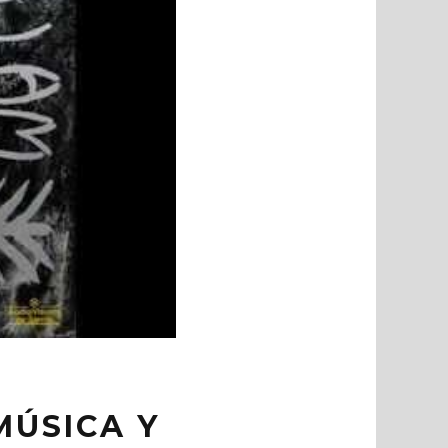
S
MÚSICA Y