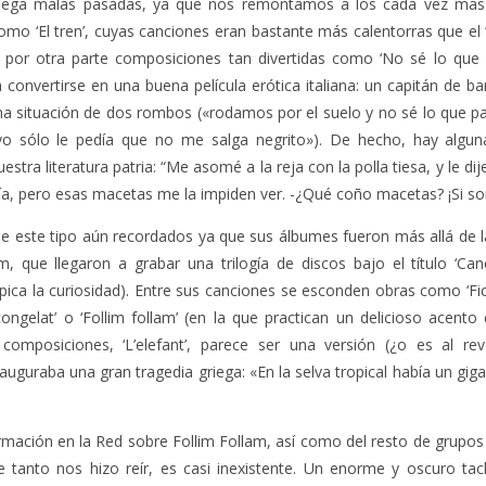
ega malas pasadas, ya que nos remontamos a los cada vez más le
omo ‘El tren’, cuyas canciones eran bastante más calentorras que el ‘
por otra parte composiciones tan divertidas como ‘No sé lo que p
convertirse en una buena película erótica italiana: un capitán de bar
una situación de dos rombos («rodamos por el suelo y no sé lo que p
yo sólo le pedía que no me salga negrito»). De hecho, hay algun
stra literatura patria: “Me asomé a la reja con la polla tiesa, y le dij
a, pero esas macetas me la impiden ver. -¿Qué coño macetas? ¡Si so
e este tipo aún recordados ya que sus álbumes fueron más allá de la
am, que llegaron a grabar una trilogía de discos bajo el título ‘Ca
 pica la curiosidad). Entre sus canciones se esconden obras como ‘Fic
 congelat’ o ‘Follim follam’ (en la que practican un delicioso acento
composiciones, ‘L’elefant’, parece ser una versión (¿o es al rev
uguraba una gran tragedia griega: «En la selva tropical había un gig
mación en la Red sobre Follim Follam, así como del resto de grupos
ue tanto nos hizo reír, es casi inexistente. Un enorme y oscuro tac