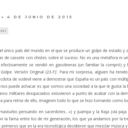
4 DE JUNIO DE 2015
ONES
 el único país del mundo en el que se produce un golpe de estado y 
as de cassete con chistes sobre el suceso. No es una metáfora ni un
, efectivamente se vendió en gasolineras (un familiar la compró) y
Golpe. Versión Original (23-F)’. Para mi sorpresa, alguien ha tenido
écdota de vodevil viene a demostrar que España es un país con múltip
e nos puede achacar es que somos una sociedad a la que le gusta l
nos militares desquiciados estuvieron a punto de acabar con la dem
a para reírse de ello, imaginen todo lo que se hizo tomando como ba
e masturbo pensando en sacerdotes…») y Juampa y la Raja («la paj
ron la fama entre los de mi generación, los que ya andamos por la tr
primeros que en la era tecnológica decidieron que mezclar música y 