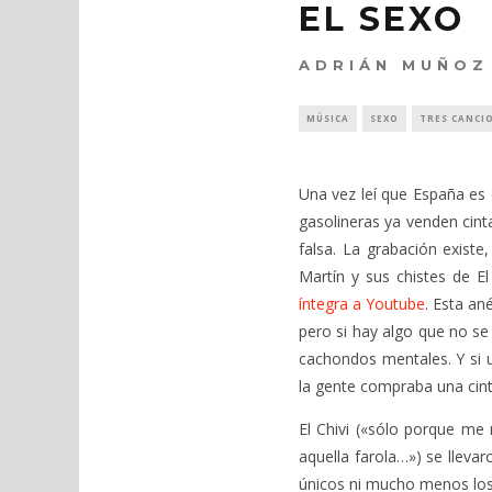
EL SEXO
ADRIÁN MUÑOZ
MÚSICA
SEXO
TRES CANCI
Una vez leí que España es
gasolineras ya venden cint
falsa. La grabación existe
Martín y sus chistes de El 
íntegra a Youtube
. Esta an
pero si hay algo que no s
cachondos mentales. Y si u
la gente compraba una cint
El Chivi («sólo porque m
aquella farola…») se lleva
únicos ni mucho menos los 