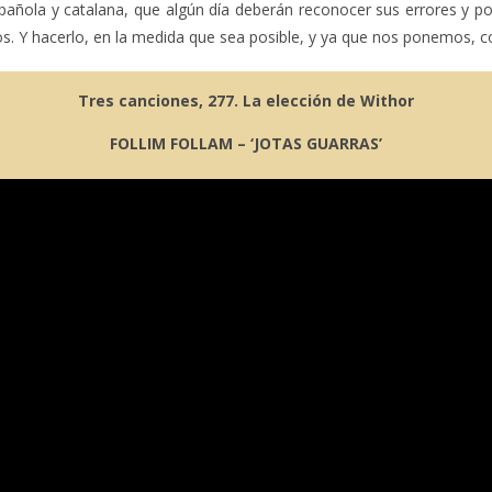
ñola y catalana, que algún día deberán reconocer sus errores y po
. Y hacerlo, en la medida que sea posible, y ya que nos ponemos, co
Tres canciones, 277. La elección de Withor
FOLLIM FOLLAM – ‘JOTAS GUARRAS’