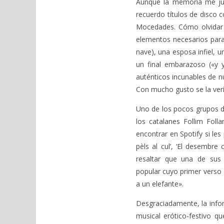
Aunque la memoria me ju
recuerdo títulos de disco c
Mocedades. Cómo olvidar 
elementos necesarios para 
nave), una esposa infiel, 
un final embarazoso («y 
auténticos incunables de nue
Con mucho gusto se la verí
Uno de los pocos grupos d
los catalanes Follim Foll
encontrar en Spotify si les
pèls al cul’, ‘El desembre
resaltar que una de sus 
popular cuyo primer verso a
a un elefante».
Desgraciadamente, la infor
musical erótico-festivo q