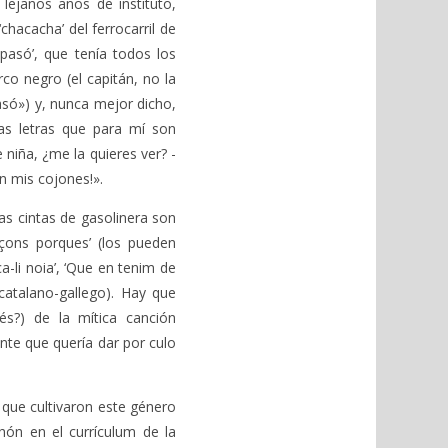
janos años de instituto,
chacacha’ del ferrocarril de
asó’, que tenía todos los
co negro (el capitán, no la
asó») y, nunca mejor dicho,
as letras que para mí son
e niña, ¿me la quieres ver? -
n mis cojones!».
s cintas de gasolinera son
nçons porques’ (los pueden
a-li noia’, ‘Que en tenim de
 catalano-gallego). Hay que
és?) de la mítica canción
ante que quería dar por culo
 que cultivaron este género
hón en el currículum de la