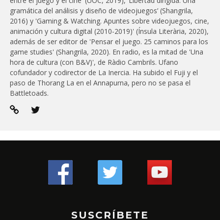
entre el juego y el cine' (UOC, 2019), ‘Libertad dirigida: Una
gramática del análisis y diseño de videojuegos’ (Shangrila,
2016) y 'Gaming & Watching. Apuntes sobre videojuegos, cine,
animación y cultura digital (2010-2019)' (Ínsula Literària, 2020),
además de ser editor de 'Pensar el juego. 25 caminos para los
game studies' (Shangrila, 2020). En radio, es la mitad de 'Una
hora de cultura (con B&V)', de Ràdio Cambrils. Ufano
cofundador y codirector de La Inercia. Ha subido el Fuji y el
paso de Thorang La en el Annapurna, pero no se pasa el
Battletoads.
SUSCRÍBETE