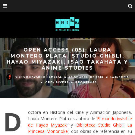
OPEN ACCESS (05): LAURA
MONTERO PLATA. STUDIO GHIBLI,
HAYAO MIYAZAKI, ISAO TAKAHATA Y
ANIME STUDIES
VÍCTOR NAVARRO REMESAL
23 DE ABRIL DE 2018
LA INERCIA
OPEN ACCESS
PROGRAMAS
D
octora en Historia del Cine y Animación Japonesa,
Laura Montero Plata es autora de ‘
El mundo invisible
de Hayao Miyazaki
‘ y ‘
Biblioteca Studio Ghibli: La
Princesa Mononoke
‘, dos obras de referencia en su