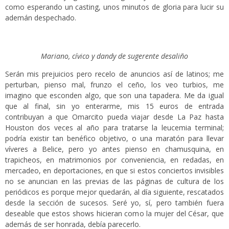
como esperando un casting, unos minutos de gloria para lucir su
ademán despechado.
Mariano, cívico y dandy de sugerente desaliño
Serán mis prejuicios pero recelo de anuncios así de latinos; me
perturban, pienso mal, frunzo el ceño, los veo turbios, me
imagino que esconden algo, que son una tapadera. Me da igual
que al final, sin yo enterarme, mis 15 euros de entrada
contribuyan a que Omarcito pueda viajar desde La Paz hasta
Houston dos veces al año para tratarse la leucemia terminal;
podría existir tan benéfico objetivo, o una maratón para llevar
víveres a Belice, pero yo antes pienso en chamusquina, en
trapicheos, en matrimonios por conveniencia, en redadas, en
mercadeo, en deportaciones, en que si estos conciertos invisibles
no se anuncian en las previas de las páginas de cultura de los
periódicos es porque mejor quedarán, al día siguiente, rescatados
desde la sección de sucesos. Seré yo, sí, pero también fuera
deseable que estos shows hicieran como la mujer del César, que
además de ser honrada, debía parecerlo.