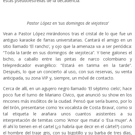
estas pseudoestrellas de la decadencia.
Pastor López en ‘sus domingos de viejoteca’
Vean a Pastor López mirándonos tras el cristal de lo que fue un
antiguo karaoke de farras universitarias. Cantará el amigo en un
sitio llamado ‘El rancho’, y ojo que la amenaza va a ser periódica:
“Toda la tarde en sus domingos de viejoteca”. Y tiene galones el
bicho, a caballo entre las pintas de narco colombiano y
telepredicador evangélico: “Estará en tarima en la tarde”.
Después, lo que un concierto al uso, con sus reservas, su venta
anticipada, su zona VIP y, siempre, un móvil de contacto.
Cerca de allí, en un agujero negro llamado ‘El séptimo cielo’, hace
poco fue el turno de Mariano Cívico, que anunció su show en los
rincones más insólitos de la ciudad. Pensó que sería bueno, por lo
del tirón, presentarse como ‘ex vocalista de Costa Brava’, como si
tal etiqueta le arañara unos cuantos asistentes a su
interpretación de temitas como ‘Amor que mata’ o ‘Esa mujer’. A
él ahí lo tienen en el cartel (¿o habría que decir en el cártel?) como
el hombre del traje gris, con su bigotillo y su barba de tres días,