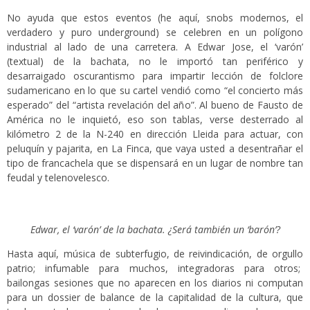
No ayuda que estos eventos (he aquí, snobs modernos, el
verdadero y puro underground) se celebren en un polígono
industrial al lado de una carretera. A Edwar Jose, el ‘varón’
(textual) de la bachata, no le importó tan periférico y
desarraigado oscurantismo para impartir lección de folclore
sudamericano en lo que su cartel vendió como “el concierto más
esperado” del “artista revelación del año”. Al bueno de Fausto de
América no le inquietó, eso son tablas, verse desterrado al
kilómetro 2 de la N-240 en dirección Lleida para actuar, con
peluquín y pajarita, en La Finca, que vaya usted a desentrañar el
tipo de francachela que se dispensará en un lugar de nombre tan
feudal y telenovelesco.
Edwar, el ‘varón’ de la bachata. ¿Será también un ‘barón’?
Hasta aquí, música de subterfugio, de reivindicación, de orgullo
patrio; infumable para muchos, integradoras para otros;
bailongas sesiones que no aparecen en los diarios ni computan
para un dossier de balance de la capitalidad de la cultura, que