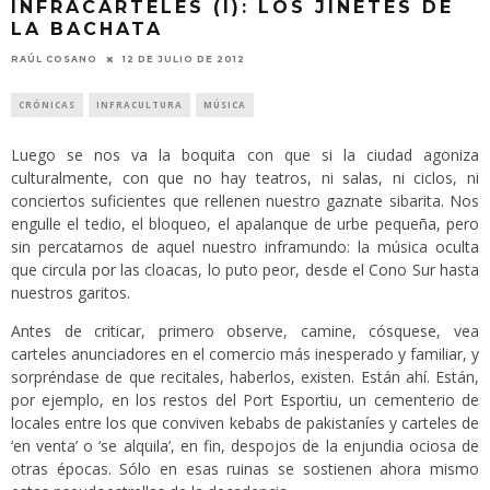
INFRACARTELES (I): LOS JINETES DE
LA BACHATA
RAÚL COSANO
12 DE JULIO DE 2012
CRÓNICAS
INFRACULTURA
MÚSICA
Luego se nos va la boquita con que si la ciudad agoniza
culturalmente, con que no hay teatros, ni salas, ni ciclos, ni
conciertos suficientes que rellenen nuestro gaznate sibarita. Nos
engulle el tedio, el bloqueo, el apalanque de urbe pequeña, pero
sin percatarnos de aquel nuestro inframundo: la música oculta
que circula por las cloacas, lo puto peor, desde el Cono Sur hasta
nuestros garitos.
Antes de criticar, primero observe, camine, cósquese, vea
carteles anunciadores en el comercio más inesperado y familiar, y
sorpréndase de que recitales, haberlos, existen. Están ahí. Están,
por ejemplo, en los restos del Port Esportiu, un cementerio de
locales entre los que conviven kebabs de pakistaníes y carteles de
‘en venta’ o ‘se alquila’, en fin, despojos de la enjundia ociosa de
otras épocas. Sólo en esas ruinas se sostienen ahora mismo