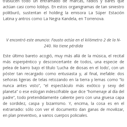
traslucen todo un entramado de marcas, radios y bares que
actúan casi como lobbys. En estos organigramas de tan siniestro
politburó, sustentan el holding la emisora La Súper Estación
Latina y antros como La Negra Kandela, en Torrenova.
V encontró este anuncio: Fausto actúa en el kilómetro 2 de la N-
240. No tiene pérdida
Este último bareto acogió, muy más allá de la música, el recital
más esperpéntico y desconcertante de todos, una especie de
pelea de barro bajo el título ‘Lucha de diosas en el lodo’, con un
póster tan recargado como entusiasta y, al final, inefable: dos
señoras ligeras de telas retozando en la tierra y lemas como “lo
nunca antes visto”, “el espectáculo más exótico y sexy del
planeta” o ese eslogan indescifrable que dice “homenaje al día del
padre”, todo pretendidamente caliente pero con una gruesa capa
de sordidez, caspa y bizarrismo. Y, encima, la cosa es en el
extrarradio: sólo con ver el documento dan ganas de movilizar,
en plan preventivo, a varios cuerpos policiales.