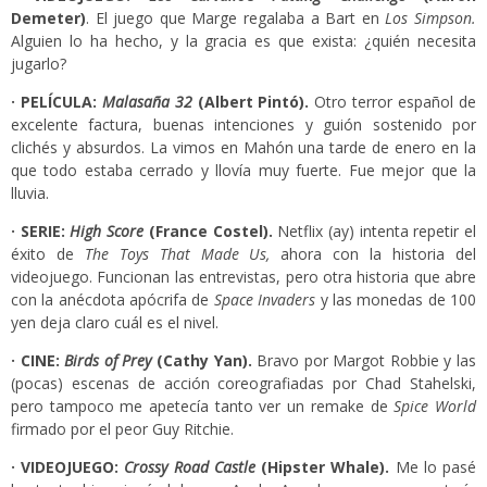
Demeter)
. El juego que Marge regalaba a Bart en
Los Simpson.
Alguien lo ha hecho, y la gracia es que exista: ¿quién necesita
jugarlo?
· PELÍCULA:
Malasaña 32
(Albert Pintó).
Otro terror español de
excelente factura, buenas intenciones y guión sostenido por
clichés y absurdos. La vimos en Mahón una tarde de enero en la
que todo estaba cerrado y llovía muy fuerte. Fue mejor que la
lluvia.
· SERIE:
High Score
(France Costel).
Netflix (ay) intenta repetir el
éxito de
The Toys That Made Us,
ahora con la historia del
videojuego. Funcionan las entrevistas, pero otra historia que abre
con la anécdota apócrifa de
Space Invaders
y las monedas de 100
yen deja claro cuál es el nivel.
·
CINE:
Birds of Prey
(Cathy Yan).
Bravo por Margot Robbie y las
(pocas) escenas de acción coreografiadas por Chad Stahelski,
pero tampoco me apetecía tanto ver un remake de
Spice World
firmado por el peor Guy Ritchie.
· VIDEOJUEGO:
Crossy Road Castle
(Hipster Whale).
Me lo pasé