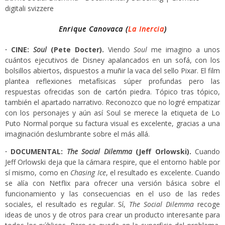
Enrique Canovaca (
La Inercia
)
· CINE:
Soul
(Pete Docter).
Viendo
Soul
me imagino a unos
cuántos ejecutivos de Disney apalancados en un sofá, con los
bolsillos abiertos, dispuestos a muñir la vaca del sello Pixar. El film
plantea reflexiones metafísicas súper profundas pero las
respuestas ofrecidas son de cartón piedra. Tópico tras tópico,
también el apartado narrativo. Reconozco que no logré empatizar
con los personajes y aún así Soul se merece la etiqueta de Lo
Puto Normal porque su factura visual es excelente, gracias a una
imaginación deslumbrante sobre el más allá.
· DOCUMENTAL:
T
he S
o
cial Dilemm
a
(
Jeff Orlowski
).
Cuando
Jeff Orlowski deja que la cámara respire, que el entorno hable por
sí mismo, como en
Chasing Ice
, el resultado es excelente. Cuando
se alía con Netflix para ofrecer una versión básica sobre el
funcionamiento y las consecuencias en el uso de las redes
sociales, el resultado es regular. Sí,
The Social Dilemma
recoge
ideas de unos y de otros para crear un producto interesante para