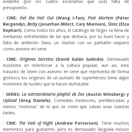
evidente (por los cuatro escenarios que usa) falta de
presupuesto.
· CINE:
Get the Hell Out
(Wang I-fan),
Post Mortem
(Péter
Bergendy),
Becky
(
Jonathan Milott, Cary Murnion
),
Slaxx
(
Elza
Kephart
).
Como todos los años, el catálogo de Sitges se llena de
medianías entretenidas de las que destaca, por su buen hacer y
falta de ambición Slaxx, un slasher con un pantalón vaquero
como asesino en serie.
· CINE:
Orígenes Secretos
(
David Galán Galindo
).
Demasiado
insistente en referenciar a la cultura popular, aun así, este
trasunto de
Seven
con asesino en serie que representa de forma
grotesca los orígenes de un puñado de superhéroes tiene algún
momento de lucidez que la hacen disfrutable.
· SERIES:
La extraordinaria playlist de Zoe
(
Austin Winsberg
) y
Upload
(
Greg Daniels
).
Comedias mediocres, prefabricadas y
menos “molonas” de lo que se creen que salvan unas cuantas
tardes.
· CINE:
The Vast of Night
(
Andrew Patterson
).
Tiene muchos
elementos para gustarme, pero es demasiado lánguida incluso