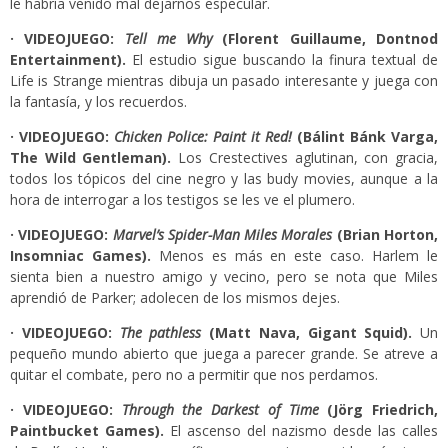
le habría venido mal dejarnos especular.
· VIDEOJUEGO:
Tell me Why
(Florent Guillaume, Dontnod
Entertainment).
El estudio sigue buscando la finura textual de
Life is Strange mientras dibuja un pasado interesante y juega con
la fantasía, y los recuerdos.
· VIDEOJUEGO:
Chicken Police: Paint it Red!
(
Bálint Bánk Varga,
The Wild Gentleman).
Los Crestectives aglutinan, con gracia,
todos los tópicos del cine negro y las budy movies, aunque a la
hora de interrogar a los testigos se les ve el plumero.
· VIDEOJUEGO:
Mar
vel’s Spider-Man Miles Morales
(Brian Horton,
Insomniac Games).
Menos es más en este caso. Harlem le
sienta bien a nuestro amigo y vecino, pero se nota que Miles
aprendió de Parker; adolecen de los mismos dejes.
· VIDEOJUEGO:
The
pathless
(Matt Nava, Gigant Squid).
Un
pequeño mundo abierto que juega a parecer grande. Se atreve a
quitar el combate, pero no a permitir que nos perdamos.
· VIDEOJUEGO:
Th
rough the Darkest of Time
(Jörg Friedrich,
Paintbucket Games).
El ascenso del nazismo desde las calles