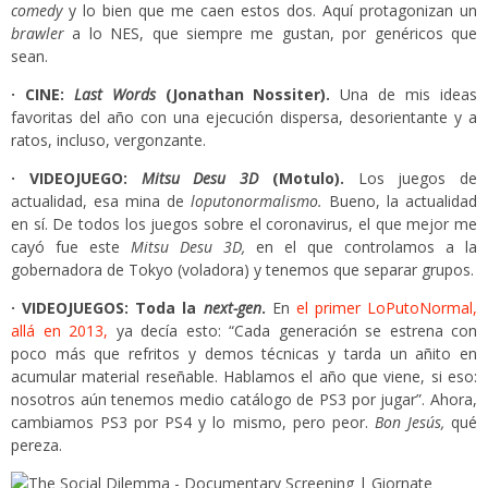
comedy
y lo bien que me caen estos dos. Aquí protagonizan un
brawler
a lo NES, que siempre me gustan, por genéricos que
sean.
· CINE:
Last Words
(Jonathan Nossiter).
Una de mis ideas
favoritas del año con una ejecución dispersa, desorientante y a
ratos, incluso, vergonzante.
· VIDEOJUEGO:
Mitsu Desu 3D
(Motulo).
Los juegos de
actualidad, esa mina de
loputonormalismo.
Bueno, la actualidad
en sí. De todos los juegos sobre el coronavirus, el que mejor me
cayó fue este
Mitsu Desu 3D,
en el que controlamos a la
gobernadora de Tokyo (voladora) y tenemos que separar grupos.
· VIDEOJUEGOS: Toda la
next-gen
.
En
el primer LoPutoNormal,
allá en 2013,
ya decía esto: “Cada generación se estrena con
poco más que refritos y demos técnicas y tarda un añito en
acumular material reseñable. Hablamos el año que viene, si eso:
nosotros aún tenemos medio catálogo de PS3 por jugar”. Ahora,
cambiamos PS3 por PS4 y lo mismo, pero peor.
Bon Jesús,
qué
pereza.