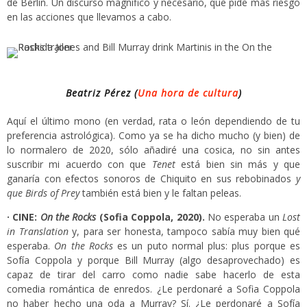
de Berlín. Un discurso magnífico y necesario, que pide más riesgo
en las acciones que llevamos a cabo.
Beatriz Pérez (
Una hora de cultura
)
Aquí el último mono (en verdad, rata o león dependiendo de tu
preferencia astrológica). Como ya se ha dicho mucho (y bien) de
lo normalero de 2020, sólo añadiré una cosica, no sin antes
suscribir mi acuerdo con que
Tenet
está bien sin más y que
ganaría con efectos sonoros de Chiquito en sus rebobinados
y
que Birds of Prey
también está bien y le faltan peleas.
· CINE:
On the Rocks
(Sofia Coppola, 2020).
No esperaba un
Lost
in Translation
y, para ser honesta, tampoco sabía muy bien qué
esperaba.
On the Rocks
es un puto normal plus: plus porque es
Sofía Coppola y porque Bill Murray (algo desaprovechado) es
capaz de tirar del carro como nadie sabe hacerlo de esta
comedia romántica de enredos. ¿Le perdonaré a Sofia Coppola
no haber hecho una oda a Murray? Sí. ¿Le perdonaré a Sofía