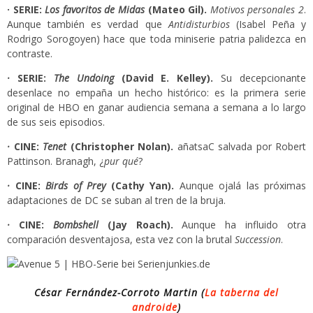
· SERIE:
Los favoritos de Midas
(Mateo Gil).
Motivos personales 2
.
Aunque también es verdad que
Antidisturbios
(Isabel Peña y
Rodrigo Sorogoyen) hace que toda miniserie patria palidezca en
contraste.
·
SERIE:
The Undoing
(David E. Kelley).
Su decepcionante
desenlace no empaña un hecho histórico: es la primera serie
original de HBO en ganar audiencia semana a semana a lo largo
de sus seis episodios.
·
CINE:
Tenet
(Christopher Nolan).
añatsaC salvada por Robert
Pattinson. Branagh, ¿
pur qué
?
·
CINE:
Birds of Prey
(Cathy Yan).
Aunque ojalá las próximas
adaptaciones de DC se suban al tren de la bruja.
·
CINE:
Bombshell
(Jay Roach).
Aunque ha influido otra
comparación desventajosa, esta vez con la brutal
Succession
.
César Fernández-Corroto Martin (
La taberna del
androide
)