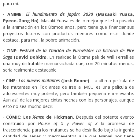
para mí.
· ANIME:
El hundimiento de Japón: 2020
(
Masaaki Yuasa,
Pyeon-Gang Ho
).
Masaki Yuasa es de lo mejor que le ha pasado
a la animación en los últimos años, pero tiene que financiar sus
proyectos futuros con productos menores como este donde
destaca, para mal, la pobre animación.
· CINE:
Festival de la Canción de Eurovisión: La historia de Fire
Saga
(
David Dobkin
).
En realidad la última peli de Will Ferrell es
una muy disfrutable mamarrachada que, con 20 minutos menos,
sería realmente destacable.
· CINE:
Los nuevos mutantes
(
Josh Boone
).
La última película de
los mutantes en Fox antes de irse al MCU es una película de
adolescentes muy potente, pero también pequeña e irrelevante.
Aun así, de las mejores cintas hechas con los personajes, aunque
esto no sea mucho decir.
· CÓMIC: Los
X-men
de Hickman.
Después del potente evento
construido por
House of X
y
Power of X
la promesa de
trascendencia para los mutantes se ha desinflado bajo la ingente
cantidad de series y macroeventos a la que Marvel nos tiene