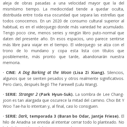
aleja de obras pasadas a una velocidad mayor que la del
mismísimo tiempo. La mediocridad tiende a quedar oculta,
distribuida entre toda esa oscuridad que separa las estrellas que
todos conocemos. En un 2020 de consumo cultural superior al
habitual, es en el videojuego donde más variedad he acumulado.
Tengo poco cine, menos series y ningún libro puto-normal que
daten del presente año. En esos espacios, uno parece sentirse
más libre para viajar en el tiempo. El videojuego se alza con el
trono de lo mundano y copa esta lista con títulos que
posiblemente, más pronto que tarde, abandonarán nuestra
memoria.
· CINE:
A Dog Barking at the Moon
(Lisa Zi Xiang).
Silencios,
algunos que se sienten pesados y otros realmente significativos.
Pero claro, después llegó The Farewell (Lulu Wang).
· SERIE:
Stra
nger 2
(Park Hyun-Suk).
La sombra de Lee Chang-
joon es tan alargada que oscurece la mitad del camino. Choi Bit Y
Woo Tae-ha lo intentan y, al final, casi lo consiguen.
· SERIE:
Dark
, temporada 3
(Baran bo Odar, Jantje Friese).
El
hilo de Ariadna se enreda al intentar cerrar todo lo planteado. No