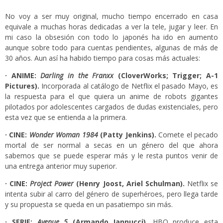
N
o voy a ser muy original, mucho tiempo encerrado en casa
equivale a muchas horas dedicadas a ver la tele, jugar y leer. En
mi caso la obsesión con todo lo japonés ha ido en aumento
aunque sobre todo para cuentas pendientes, algunas de más de
30 años. Aun así ha habido tiempo para cosas más actuales:
· ANIME:
Darling in the Franxx
(
CloverWorks; Trigger; A-1
Pictures
).
Incorporada al catálogo de Netflix el pasado Mayo, es
la respuesta para el que quiera un anime de robots gigantes
pilotados por adolescentes cargados de dudas existenciales, pero
esta vez que se entienda a la primera.
· CINE:
Wonder Woman 1
984
(Patty Jenkins).
Comete el pecado
mortal de ser normal a secas en un género del que ahora
sabemos que se puede esperar más y le resta puntos venir de
una entrega anterior muy superior.
· CINE:
Project Power
(
Henry Joost, Ariel Schulman
).
Netflix se
intenta subir al carro del género de superhéroes, pero llega tarde
y su propuesta se queda en un pasatiempo sin más.
· SERIE:
Avenue 5
(
Armando Iannucci
).
HBO produce esta