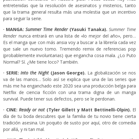
entretenidas que la resolución de asesinatos y misterios, tanto
que la trama general resulta más una molestia que un incentivo
para seguir la serie.
· MANGA:
Summer Time Render
(Yasuki Tanaka).
Summer Time
Render
nunca entrará en una lista de «lo mejor del año», pero…
Es el manga que con más ansia voy a buscar a la librería cada vez
que sale un nuevo tomo. Tremendo remix de referencias pop
(probablemente involuntarias) que engancha cosa mala. ¿Lo Puto
Normal? Sí. ¿Me tiene loco? También.
· SERIE:
Into the Night
(Jason George).
La globalización se nos
va de las manos… Solo así se explica que una de las series que
más me ha enganchado este 2020 sea una producción belga para
Netflix de ciencia ficción con una trama digna de un manga
survival. Puede tener sus defectos, pero se le perdonan.
· CINE:
Ready or not
(Tyler Gillett y Matt Bettinelli-Olpin).
El
día de tu boda descubres que la familia de tu novio tiene cierta
tradición asesina. Un poquito de susto por aquí, otro de comedia
por allá, y ni tan mal.