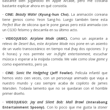
bastante bien jugándolo en Apple Arcade, pero me costaría
bastante explicar ahora en qué consistía.
· CINE:
Beauty Water
(Kyung-hun Cho).
La animación coreana
tiene genios como Yeon Sang-ho. Luego también tiene esta
Perfect Blue
de silicona que le pone ganas pero está animada con
un CG3D feísimo y descarrila en su último acto.
· VIDEOJUEGO:
Airplane Mode
(AMC).
Como un aspirante a
relevo de
Desert Bus
, este
Airplane Mode
nos pone en un asiento
de un vuelo transoceánico en tiempo real (hay dos opciones: 3 y
6 horas) y nos permite ver
in-flight entertainment,
escuchar
música o esperar a la insípida comida. Me vale como
slow game
y
como experimento, pero ya.
· CINE:
Sonic the Hedgehog
(Jeff Fowler).
Película infantil que
hemos visto cien veces, con un personaje animado que viaja a
nuestro mundo y casi siempre acaba de copiloto de James
Marsden. Todavía lamento que no se quedaran con el horrible
primer diseño.
· VIDEOJUEGO:
Jay and Silent Bob: Mall Brawl
(Interabang
Entertainment Spoony).
Con lo poco que me gusta la
stoner