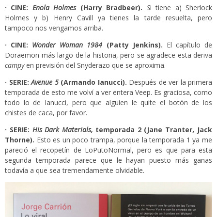
· CINE:
Enola Holmes
(
Harry Bradbeer
).
S
i tiene a) Sherlock
Holmes y b) Henry Cavill ya tienes la tarde resuelta, pero
tampoco nos vengamos arriba.
· CINE:
Wonder Woman 1984
(Patty Jenkins).
El capítulo de
Doraemon más largo de la historia, pero se agradece esta deriva
campy
en previsión del Snyderazo que se aproxima.
· SERIE:
Avenue 5
(Armando Ianucci).
Después de ver la primera
temporada de esto me volví a ver entera Veep. Es graciosa, como
todo lo de Ianucci, pero que alguien le quite el botón de los
chistes de caca, por favor.
· SERIE:
His Dark Materials,
temporada 2 (Jane Tranter, Jack
Thorne).
Esto es un poco trampa, porque la temporada 1 ya me
pareció el recopetín de LoPutoNormal, pero es que para esta
segunda temporada parece que le hayan puesto más ganas
todavía a que sea tremendamente olvidable.