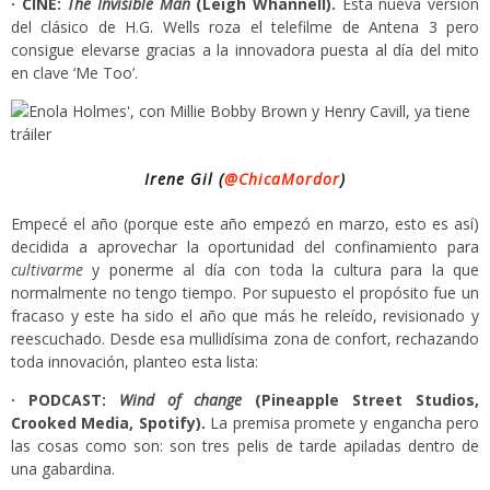
· CINE:
The Invisible Man
(Leigh Whannell).
Esta nueva versión
del clásico de H.G. Wells roza el telefilme de Antena 3 pero
consigue elevarse gracias a la innovadora puesta al día del mito
en clave ‘Me Too’.
Irene Gil (
@ChicaMordor
)
Empecé el año (porque este año empezó en marzo, esto es así)
decidida a aprovechar la oportunidad del confinamiento para
cultivarme
y ponerme al día con toda la cultura para la que
normalmente no tengo tiempo. Por supuesto el propósito fue un
fracaso y este ha sido el año que más he releído, revisionado y
reescuchado. Desde esa mullidísima zona de confort, rechazando
toda innovación, planteo esta lista:
· PODCAST:
Wind of change
(Pineapple Street Studios,
Crooked Media, Spotify).
La premisa promete y engancha pero
las cosas como son: son tres pelis de tarde apiladas dentro de
una gabardina.