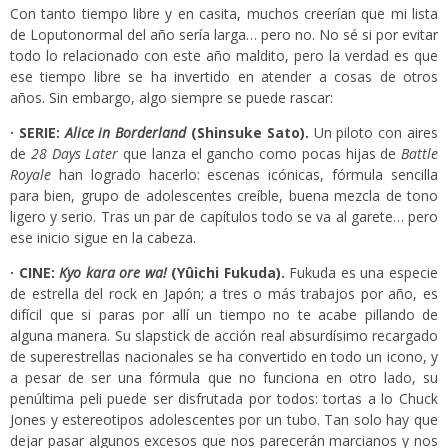
Con tanto tiempo libre y en casita, muchos creerían que mi lista
de Loputonormal del año sería larga… pero no. No sé si por evitar
todo lo relacionado con este año maldito, pero la verdad es que
ese tiempo libre se ha invertido en atender a cosas de otros
años. Sin embargo, algo siempre se puede rascar:
· SERIE:
Alice in Borderland
(
Shinsuke Sato
).
Un piloto con aires
de
28 Days Later
que lanza el gancho como pocas hijas de
Battle
Royale
han logrado hacerlo: escenas icónicas, fórmula sencilla
para bien, grupo de adolescentes creíble, buena mezcla de tono
ligero y serio. Tras un par de capítulos todo se va al garete… pero
ese inicio sigue en la cabeza.
· CINE:
Kyo kara ore wa!
(
Yûichi Fukuda).
Fukuda es una especie
de estrella del rock en Japón; a tres o más trabajos por año, es
difícil que si paras por allí un tiempo no te acabe pillando de
alguna manera. Su slapstick de acción real absurdísimo recargado
de superestrellas nacionales se ha convertido en todo un icono, y
a pesar de ser una fórmula que no funciona en otro lado, su
penúltima peli puede ser disfrutada por todos: tortas a lo Chuck
Jones y estereotipos adolescentes por un tubo. Tan solo hay que
dejar pasar algunos excesos que nos parecerán marcianos y nos