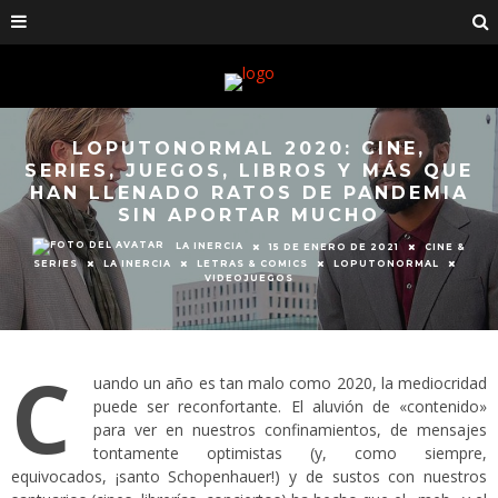
LOPUTONORMAL 2020: CINE,
SERIES, JUEGOS, LIBROS Y MÁS QUE
HAN LLENADO RATOS DE PANDEMIA
SIN APORTAR MUCHO
LA INERCIA
15 DE ENERO DE 2021
CINE &
SERIES
LA INERCIA
LETRAS & COMICS
LOPUTONORMAL
VIDEOJUEGOS
C
uando un año es tan malo como 2020, la mediocridad
puede ser reconfortante. El aluvión de «contenido»
para ver en nuestros confinamientos, de mensajes
tontamente optimistas (y, como siempre,
equivocados, ¡santo Schopenhauer!) y de sustos con nuestros