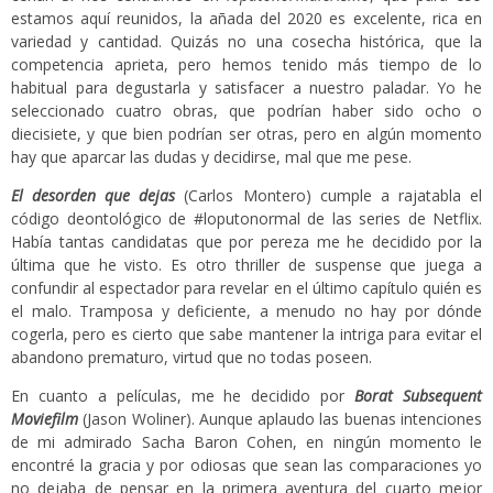
estamos aquí reunidos, la añada del 2020 es excelente, rica en
variedad y cantidad. Quizás no una cosecha histórica, que la
competencia aprieta, pero hemos tenido más tiempo de lo
habitual para degustarla y satisfacer a nuestro paladar. Yo he
seleccionado cuatro obras, que podrían haber sido ocho o
diecisiete, y que bien podrían ser otras, pero en algún momento
hay que aparcar las dudas y decidirse, mal que me pese.
El desorden que dejas
(Carlos Montero) cumple a rajatabla el
código deontológico de #loputonormal de las series de Netflix.
Había tantas candidatas que por pereza me he decidido por la
última que he visto. Es otro thriller de suspense que juega a
confundir al espectador para revelar en el último capítulo quién es
el malo. Tramposa y deficiente, a menudo no hay por dónde
cogerla, pero es cierto que sabe mantener la intriga para evitar el
abandono prematuro, virtud que no todas poseen.
En cuanto a películas, me he decidido por
Borat Subsequent
Moviefilm
(Jason Woliner). Aunque aplaudo las buenas intenciones
de mi admirado Sacha Baron Cohen, en ningún momento le
encontré la gracia y por odiosas que sean las comparaciones yo
no dejaba de pensar en la primera aventura del cuarto mejor