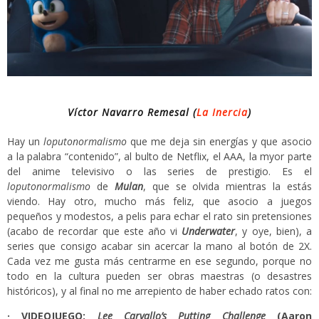
Víctor Navarro Remesal (
La Inercia
)
Hay un
loputonormalismo
que me deja sin energías y que asocio
a la palabra “contenido”, al bulto de Netflix, el AAA, la myor parte
del anime televisivo o las series de prestigio. Es el
loputonormalismo
de
Mulan
, que se olvida mientras la estás
viendo. Hay otro, mucho más feliz, que asocio a juegos
pequeños y modestos, a pelis para echar el rato sin pretensiones
(acabo de recordar que este año vi
Underwater
, y oye, bien), a
series que consigo acabar sin acercar la mano al botón de 2X.
Cada vez me gusta más centrarme en ese segundo, porque no
todo en la cultura pueden ser obras maestras (o desastres
históricos), y al final no me arrepiento de haber echado ratos con:
· VIDEOJUEGO:
Lee Carvallo’s Putting Challenge
(Aaron