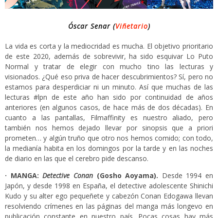
Óscar Senar (
Viñetario
)
La vida es corta y la mediocridad es mucha. El objetivo prioritario
de este 2020, además de sobrevivir, ha sido esquivar Lo Puto
Normal y tratar de elegir con mucho tino las lecturas y
visionados. ¿Qué eso priva de hacer descubrimientos? Sí, pero no
estamos para desperdiciar ni un minuto. Así que muchas de las
lecturas #lpn de este año han sido por continuidad de años
anteriores (en algunos casos, de hace más de dos décadas). En
cuanto a las pantallas, Filmaffinity es nuestro aliado, pero
también nos hemos dejado llevar por sinopsis que a priori
prometen… y algún truño que otro nos hemos comido; con todo,
la medianía habita en los domingos por la tarde y en las noches
de diario en las que el cerebro pide descanso.
· MANGA:
Detective Conan
(Gosho Aoyama).
Desde 1994 en
Japón, y desde 1998 en España, el detective adolescente Shinichi
Kudo y su alter ego pequeñete y cabezón Conan Edogawa llevan
resolviendo crímenes en las páginas del manga más longevo en
publicación constante en nuestro país. Pocas cosas hay más