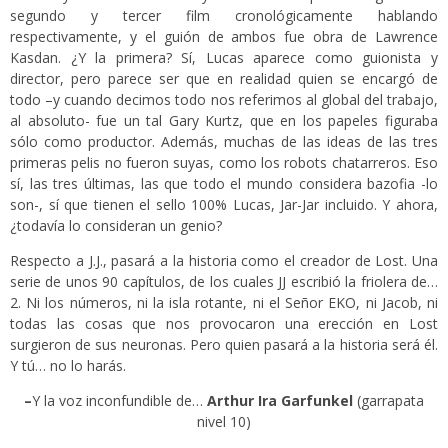
segundo y tercer film cronológicamente hablando
respectivamente, y el guión de ambos fue obra de Lawrence
Kasdan. ¿Y la primera? Sí, Lucas aparece como guionista y
director, pero parece ser que en realidad quien se encargó de
todo –y cuando decimos todo nos referimos al global del trabajo,
al absoluto- fue un tal Gary Kurtz, que en los papeles figuraba
sólo como productor. Además, muchas de las ideas de las tres
primeras pelis no fueron suyas, como los robots chatarreros. Eso
sí, las tres últimas, las que todo el mundo considera bazofia -lo
son-, sí que tienen el sello 100% Lucas, Jar-Jar incluido. Y ahora,
¿todavía lo consideran un genio?
Respecto a J.J., pasará a la historia como el creador de Lost. Una
serie de unos 90 capítulos, de los cuales JJ escribió la friolera de…
2. Ni los números, ni la isla rotante, ni el Señor EKO, ni Jacob, ni
todas las cosas que nos provocaron una erección en Lost
surgieron de sus neuronas. Pero quien pasará a la historia será él.
Y tú… no lo harás.
–
Y la voz inconfundible de…
Arthur Ira Garfunkel
(garrapata
nivel 10)