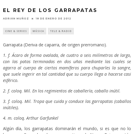
EL REY DE LOS GARRAPATAS
ADRIÁN MUÑOZ
18 DE ENERO DE 2012
CINE & SERIES
MÚSICA
TELE & RADIO
Garrapata (Deriva de caparra, de origen prerromano).
1. f. Ácaro de forma ovalada, de cuatro a seis milímetros de largo,
con las patas terminadas en dos uñas mediante las cuales se
agarra al cuerpo de ciertos mamíferos para chuparles la sangre,
que suele ingerir en tal cantidad que su cuerpo llega a hacerse casi
esférico.
2. f. coloq. Mil. En los regimientos de caballería, caballo inútil.
3. f. coloq. Mil. Tropa que cuida y conduce las garrapatas (caballos
inútiles).
4. m. coloq. Arthur Garfunkel
Algún día, los garrapatas dominarán el mundo, si es que no lo