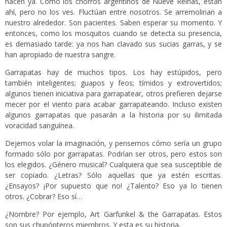
hacen ya. Como los chorros argentinos de Nueve Reinas, están
ahí, pero no los ves. Fluctúan entre nosotros. Se arremolinan a
nuestro alrededor. Son pacientes. Saben esperar su momento. Y
entonces, como los mosquitos cuando se detecta su presencia,
es demasiado tarde: ya nos han clavado sus sucias garras, y se
han apropiado de nuestra sangre.
Garrapatas hay de muchos tipos. Los hay estúpidos, pero
también inteligentes; guapos y feos; tímidos y extrovertidos;
algunos tienen iniciativa para garrapatear, otros prefieren dejarse
mecer por el viento para acabar garrapateando. Incluso existen
algunos garrapatas que pasarán a la historia por su ilimitada
voracidad sanguínea.
Dejemos volar la imaginación, y pensemos cómo sería un grupo
formado sólo por garrapatas. Podrían ser otros, pero estos son
los elegidos. ¿Género musical? Cualquiera que sea susceptible de
ser copiado. ¿Letras? Sólo aquellas que ya estén escritas.
¿Ensayos? ¡Por supuesto que no! ¿Talento? Eso ya lo tienen
otros. ¿Cobrar? Eso sí…
¿Nombre? Por ejemplo, Art Garfunkel & the Garrapatas. Estos
son sus chupópteros miembros. Y esta es su historia.