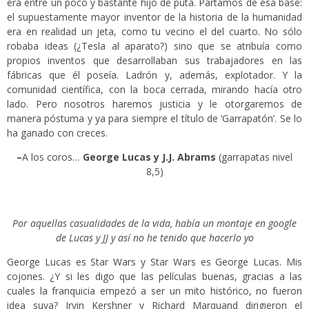
era entre un poco y bastante hijo de puta. Partamos de esa base:
el supuestamente mayor inventor de la historia de la humanidad
era en realidad un jeta, como tu vecino el del cuarto. No sólo
robaba ideas (¿Tesla al aparato?) sino que se atribuía como
propios inventos que desarrollaban sus trabajadores en las
fábricas que él poseía. Ladrón y, además, explotador. Y la
comunidad científica, con la boca cerrada, mirando hacía otro
lado. Pero nosotros haremos justicia y le otorgaremos de
manera póstuma y ya para siempre el título de ‘Garrapatón’. Se lo
ha ganado con creces.
–
A los coros…
George Lucas y J.J. Abrams
(garrapatas nivel
8,5)
Por aquellas casualidades de la vida, había un montaje en google
de Lucas y JJ y así no he tenido que hacerlo yo
George Lucas es Star Wars y Star Wars es George Lucas. Mis
cojones. ¿Y si les digo que las películas buenas, gracias a las
cuales la franquicia empezó a ser un mito histórico, no fueron
idea suya? Irvin Kershner y Richard Marquand dirigieron el