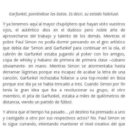
Garfunkel, poniéndose las botas. Es decir, su estado habitual.
Y ya tenemos aquí al mayor chupóptero que hayan visto vuestros
ojos, el auténtico dios en el dudoso pero noble arte de
aprovecharse del trabajo y talento de los demás. Mientras el
pobre Paul Simon no podía dormir pensando en el giro artístico
que debía dar ‘Simon and Garfunkel’ para continuar en la ola, el
cabrón de Garfunkel estaba jugando al poker con los amigos,
copa de whisky y habano de primera de primera clase –cubano
obviamente- en mano. Mientras Simon se atormentaba hasta
derramar lágrimas porque era incapaz de acabar la letra de una
canción, Garfunkel rechazaba follarse a una top-model en Ibiza
porque ese día ya se había trincado a tres. Cuando Simon por fin
tenía la gran idea que iba a revolucionar su grupo, el otro
miembro, el jeta de Garfunkel, estaba a miles de quilómetros de
distancia, viendo un partido de fútbol.
Y ahora que el tiempo ha pasado… ¿el destino ha premiado a uno
y castigado a otro por sus respectivos actos? No. Paul Simon se
lo sigue currando, intentando mantener el nivel creativo del que