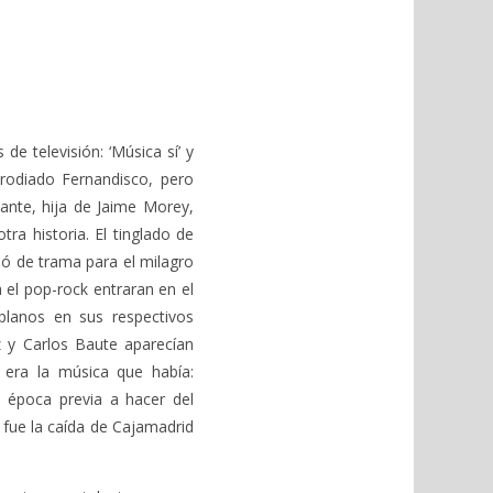
 televisión: ‘Música sí’ y
parodiado Fernandisco, pero
ante, hija de Jaime Morey,
ra historia. El tinglado de
ció de trama para el milagro
 el pop-rock entraran en el
 planos en sus respectivos
z y Carlos Baute aparecían
a era la música que había:
la época previa a hacer del
o fue la caída de Cajamadrid