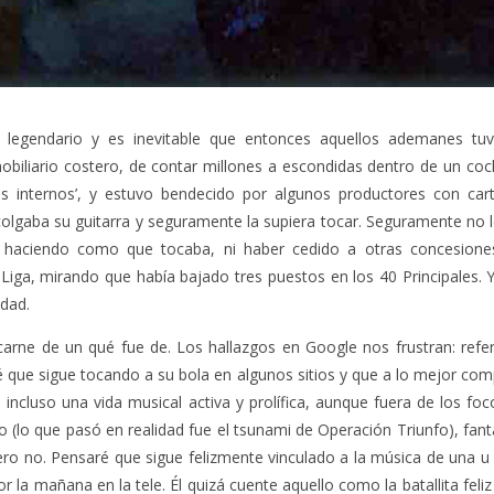
legendario y es inevitable que entonces aquellos ademanes tuv
obiliario costero, de contar millones a escondidas dentro de un coc
os internos’, y estuvo bendecido por algunos productores con carte
colgaba su guitarra y seguramente la supiera tocar. Seguramente no 
í’ haciendo como que tocaba, ni haber cedido a otras concesiones
iga, mirando que había bajado tres puestos en los 40 Principales. 
idad.
carne de un qué fue de. Los hallazgos en Google nos frustran: refe
 que sigue tocando a su bola en algunos sitios y que a lo mejor co
incluso una vida musical activa y prolífica, aunque fuera de los foc
azo (lo que pasó en realidad fue el tsunami de Operación Triunfo), fan
Pero no. Pensaré que sigue felizmente vinculado a la música de una u
or la mañana en la tele. Él quizá cuente aquello como la batallita feliz