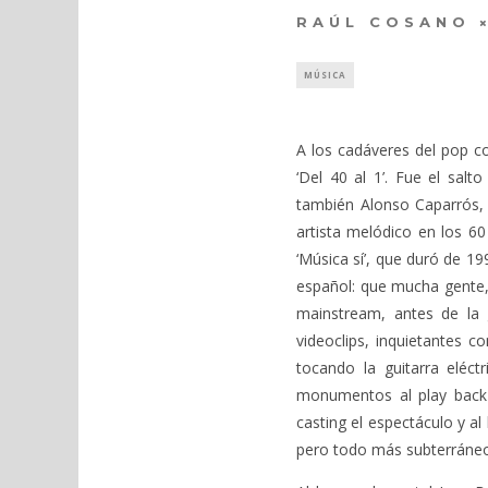
RAÚL COSANO
MÚSICA
A los cadáveres del pop c
‘Del 40 al 1’. Fue el salt
también Alonso Caparrós, 
artista melódico en los 60
‘Música sí’, que duró de 19
español: que mucha gente, 
mainstream, antes de la g
videoclips, inquietantes 
tocando la guitarra eléct
monumentos al play back y 
casting el espectáculo y al
pero todo más subterráneo