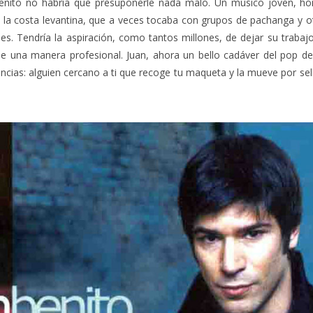
enito no habría que presuponerle nada malo. Un músico joven, ho
de la costa levantina, que a veces tocaba con grupos de pachanga y 
es. Tendría la aspiración, como tantos millones, de dejar su trabaj
e una manera profesional. Juan, ahora un bello cadáver del pop de l
ncias: alguien cercano a ti que recoge tu maqueta y la mueve por sel