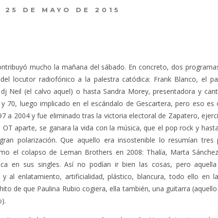
25 DE MAYO DE 2015
ontribuyó mucho la mañana del sábado. En concreto, dos programas de
o del locutor radiofónico a la palestra catódica: Frank Blanco, el 
dj Neil (el calvo aquel) o hasta Sandra Morey, presentadora y cant
 y 70, luego implicado en el escándalo de Gescartera, pero eso es ot
97 a 2004 y fue eliminado tras la victoria electoral de Zapatero, ejer
OT aparte, se ganara la vida con la música, que el pop rock y hasta
ran polarización. Que aquello era insostenible lo resumían tres
como el colapso de Leman Brothers en 2008: Thalía, Marta Sánche
rica en sus singles. Así no podían ir bien las cosas, pero aquell
al enlatamiento, artificialidad, plástico, blancura, todo ello en 
 hito de que Paulina Rubio cogiera, ella también, una guitarra (aquell
).