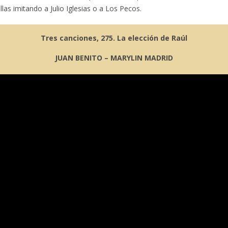
llas imitando a Julio Iglesias o a Los Pecos.
Tres canciones, 275. La elección de Raúl
JUAN BENITO – MARYLIN MADRID