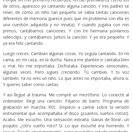
de otros, aparezco yo cantando alguna canción. Y mis padres se
reían, de cómo un niño tan pequeño se sabía tantas canciones
diferentes de memoria (parece pues que mi problema con ella es
una cuestión adquirida y no innata). Y cuando jugaba con mis
primos, cantábamos canciones. Y con mi hermana poníamos
videoclips, y cantábamos juntos la canción. Y yo era pequeño. Y
ya era feliz cantando.
Luego creces. Cambian algunas cosas. Yo seguía cantando. En mi
cama, en mi casa, en la ducha. Nunca me plantee si cantaba bien
o mal. No me importaba. Disfrutaba. Experiencias sensoriales,
algunas veces. Pero sigues creciendo. Tú cambias. Y tu voz
también. Ya no eres un niño. Lo que antes no importaba, ahora sí.
Y quieres saber como cantas.
Y así llegué al trauma. Me compré un micrófono. Lo conecté al
ordenador. Elegí una canción: Pájaros de barro. Programa de
grabación en marcha. REC. Empiezo a cantar sobre la versión
instrumental que acompañaba el disco (¡cuantos sueños rotos!).
Acabo. Me escucho. Una sensación extraña. Ganas de llorar…un
poquito. ¿Otro sueño roto? Sí. Lo que escuché era horrendo. Y
era yo. Desde aquel momento, supe que había estado engañado.