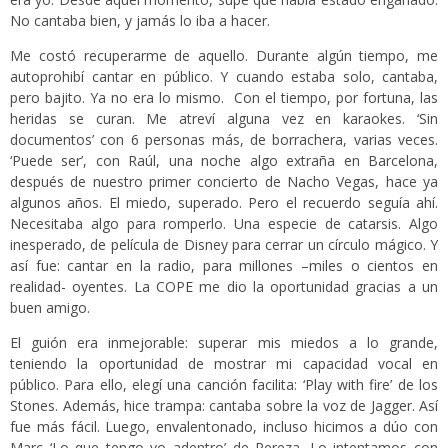
No cantaba bien, y jamás lo iba a hacer.
Me costó recuperarme de aquello. Durante algún tiempo, me
autoprohibí cantar en público. Y cuando estaba solo, cantaba,
pero bajito. Ya no era lo mismo. Con el tiempo, por fortuna, las
heridas se curan. Me atreví alguna vez en karaokes. ‘Sin
documentos’ con 6 personas más, de borrachera, varias veces.
‘Puede ser’, con Raúl, una noche algo extraña en Barcelona,
después de nuestro primer concierto de Nacho Vegas, hace ya
algunos años. El miedo, superado. Pero el recuerdo seguía ahí.
Necesitaba algo para romperlo. Una especie de catarsis. Algo
inesperado, de película de Disney para cerrar un círculo mágico. Y
así fue: cantar en la radio, para millones –miles o cientos en
realidad- oyentes. La COPE me dio la oportunidad gracias a un
buen amigo.
El guión era inmejorable: superar mis miedos a lo grande,
teniendo la oportunidad de mostrar mi capacidad vocal en
público. Para ello, elegí una canción facilita: ‘Play with fire’ de los
Stones. Además, hice trampa: cantaba sobre la voz de Jagger. Así
fue más fácil. Luego, envalentonado, incluso hicimos a dúo con
Marc ‘Lo que tengo yo adentro’ de Pereza. Lo intentamos con