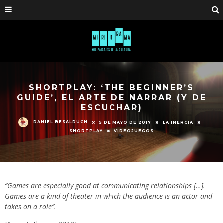
SHORTPLAY: ‘THE BEGINNER’S
GUIDE’, EL ARTE DE NARRAR (Y DE
ESCUCHAR)
DANIEL BESALDUCH
5 DE MAYO DE 2017
LA INERCIA
SHORTPLAY
VIDEOJUEGOS
“Games are especially good at communicating relationships […].
Games are a kind of theater in which the audience is an actor and
takes on a role”.