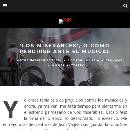
‘LOS MISERABLES’, O CÓMO
RENDIRSE ANTE EL MUSICAL
VÍCTOR NAVARRO REMESAL
5 DE ABRIL DE 2014
CRÓNICAS
MÚSICA
TEATRO
Y
o antes tenía tela de prejuicios contra los musicales y
ahora, ya me ven, me falta tiempo para plantarme en
el estreno palmesano de ‘Los miserables’. Escalo feliz
la cima de lo épico, lo desbordado, lo excesivo. Me
entrego a las desventuras de Jean Valjean sin guardar la ropa. Soy