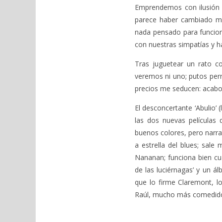
Emprendemos con ilusión el
parece haber cambiado mu
nada pensado para funcion
con nuestras simpatías y 
Tras juguetear un rato c
veremos ni uno; putos perr
precios me seducen: acabo 
El desconcertante ‘Abulio’ 
las dos nuevas películas d
buenos colores, pero narra
a estrella del blues; sale
Nananan; funciona bien cu
de las luciérnagas’ y un 
que lo firme Claremont, l
Raúl, mucho más comedido,