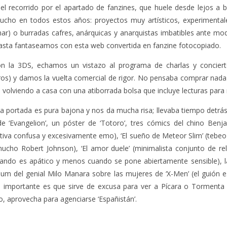
 recorrido por el apartado de fanzines, que huele desde lejos a bir
cho en todos estos años: proyectos muy artísticos, experimental
ar) o burradas cafres, anárquicas y anarquistas imbatibles ante mo
hasta fantaseamos con esta web convertida en fanzine fotocopiado.
on la 3DS, echamos un vistazo al programa de charlas y concier
os) y damos la vuelta comercial de rigor. No pensaba comprar nada 
volviendo a casa con una atiborrada bolsa que incluye lecturas para r
(la portada es pura bajona y nos da mucha risa; llevaba tiempo detrás
e ‘Evangelion’, un póster de ‘Totoro’, tres cómics del chino Benjam
tiva confusa y excesivamente emo), ‘El sueño de Meteor Slim’ (tebeo
 mucho Robert Johnson), ‘El amor duele’ (minimalista conjunto de re
ando es apático y menos cuando se pone abiertamente sensible), 
álbum del genial Milo Manara sobre las mujeres de ‘X-Men’ (el guión
o importante es que sirve de excusa para ver a Pícara o Tormenta 
 aprovecha para agenciarse ‘Españistán’.