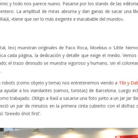
mic y todo nos parece nuevo. Pasarse por los stands de las editori
ntero. La amplitud de miras abruma y dan ganas de sacar una libr
a Raúl, «tiene que ser lo más exigente e inacabable del mundo».
tal, leo) muestran originales de Paco Roca, Moebius o ‘Little Nemo
ica cada página, la dedicación y detalle que exige el medio. Vemo
ado; el trazo desnudo se muestra vigoroso y humano, sin el colorea
.
s robots (como objeto y tema) nos entretenemos viendo a
Tibi y Da
a ayudar a los viandantes (vamos, turistas) de Barcelona. Luego ec
como trabajado. Obligo a Raúl a sacarse una foto junto a un Jar Jar B
eció un par de minutos en la primera cinta cubierto con el disfraz
 ‘Greedo shot first’.