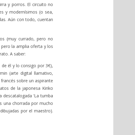
ra y porros. El circuito no
es y modernísimos (o sea,
das. Aún con todo, cuentan
tos (muy currado, pero no
pero la amplia oferta y los
ato. A saber:
 de él y lo consigo por 3€),
in (arte digital llamativo,
 francés sobre un aspirante
latos de la japonesa Kiriko
la descatalogada ‘La tumba
 es una chorrada por mucho
dibujadas por el maestro).